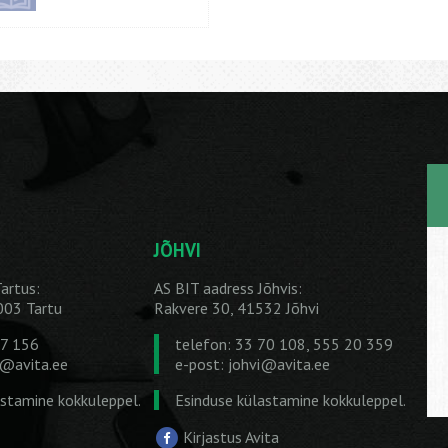
JÕHVI
artus:
AS BIT aadress Jõhvis:
1003 Tartu
Rakvere 30, 41532 Jõhvi
27 156
telefon: 33 70 108, 555 20 359
u@avita.ee
e-post:
johvi@avita.ee
astamine kokkuleppel.
Esinduse külastamine kokkuleppel.
Kirjastus Avita