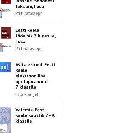
klassile. Sõnadest
tekstini, I osa
Priit Ratassepp
Eesti keele
töövihik 7. klassile,
I osa
Priit Ratassepp
Avita e-tund. Eesti
keele
elektrooniline
õpetajaraamat
7. klassile
Esta Prangel
Valemik. Eesti
keele kaustik 7.–9.
klassile