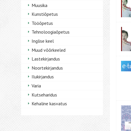
Muusika
Kunstiõpetus
Tööõpetus
Tehnoloogiaõpetus
Inglise keel
Muud võõrkeeled
Lastekirjandus
Noortekirjandus
Ilukirjandus
Varia
Kutseharidus
Kehaline kasvatus