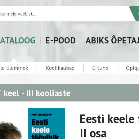
ATALOOG
E-POOD
ABIKS ÕPETA
ele üleminek
Koolikaubad
E-tund
Opiqu
 keel - III kooliaste
Eesti keele 
II osa