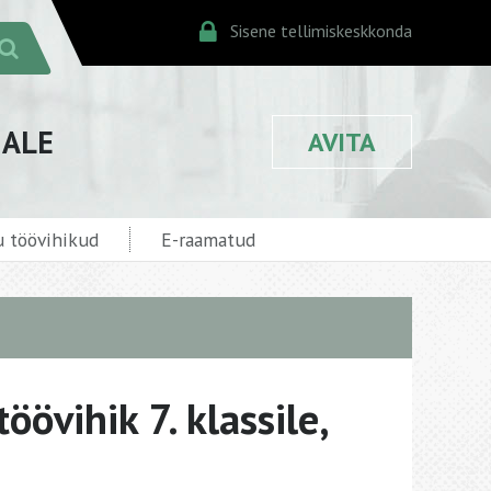
Sisene tellimiskeskkonda
JALE
AVITA
 töövihikud
E-raamatud
töövihik 7. klassile,