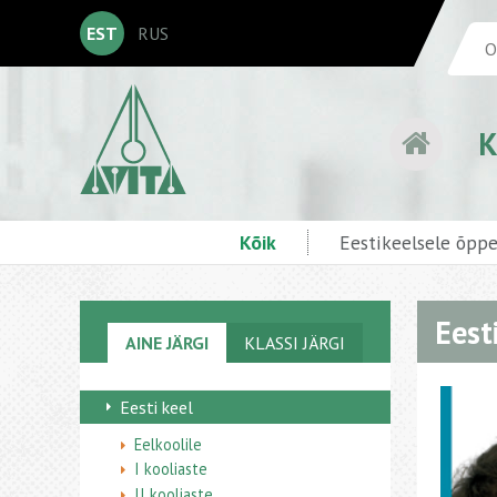
EST
RUS
K
Kõik
Eestikeelsele õpp
Eesti
AINE JÄRGI
KLASSI JÄRGI
Eesti keel
Eelkoolile
I kooliaste
II kooliaste