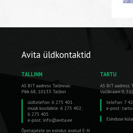
Avita üldkontaktid
TALLINN
TARTU
AS BIT aadress Tallinnas:
AS BIT aadress T
Pikk 68, 10133 Tallinn
Vallikraavi 9, 5
üldtelefon: 6 275 401
telefon: 7 4
müük koolidele: 6 275 402;
e-post:
tart
6 275 405
Esinduse kül
e-post:
info@avita.ee
Õpetajatele on esindus avatud E-N