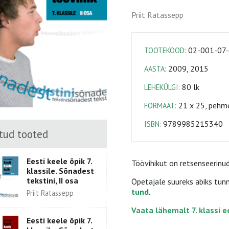
Priit Ratassepp
02-001-07
TOOTEKOOD:
2009, 2015
AASTA:
80 lk
LEHEKÜLGI:
21 x 25, pehme
FORMAAT:
9789985215340
ISBN:
tud tooted
Eesti keele õpik 7.
Töövihikut on retsenseerinud K
klassile. Sõnadest
tekstini, II osa
Õpetajale suureks abiks tunn
tund
.
Priit Ratassepp
Vaata lähemalt
7. klassi 
Eesti keele õpik 7.