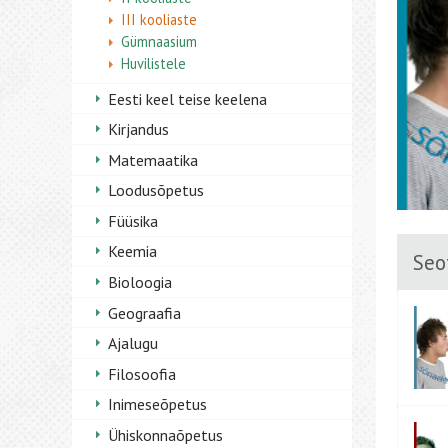
III kooliaste
Gümnaasium
Huvilistele
Eesti keel teise keelena
Kirjandus
Matemaatika
Loodusõpetus
Füüsika
Keemia
Seo
Bioloogia
Geograafia
Ajalugu
Filosoofia
Inimeseõpetus
Ühiskonnaõpetus