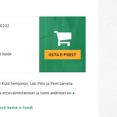
-0202
 köide
OSTA E-POEST
ülli Semjonov, Liisi Piits ja Piret Järvela.
i ettevalmistamisel ja tunni andmisel on
e-
eesti keele e-tundi