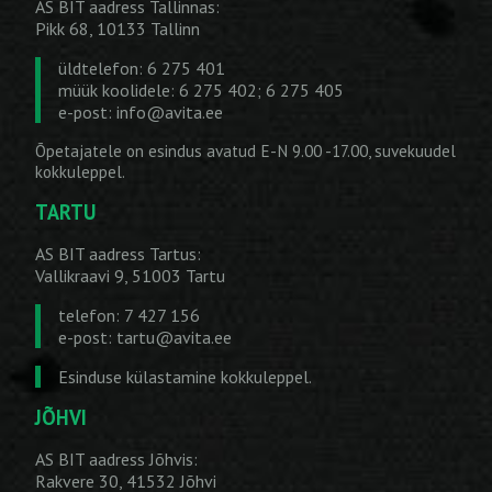
AS BIT aadress Tallinnas:
Pikk 68, 10133 Tallinn
üldtelefon: 6 275 401
müük koolidele: 6 275 402; 6 275 405
e-post:
info@avita.ee
Õpetajatele on esindus avatud E-N 9.00 -17.00, suvekuudel
kokkuleppel.
TARTU
AS BIT aadress Tartus:
Vallikraavi 9, 51003 Tartu
telefon: 7 427 156
e-post:
tartu@avita.ee
Esinduse külastamine kokkuleppel.
JÕHVI
AS BIT aadress Jõhvis:
Rakvere 30, 41532 Jõhvi