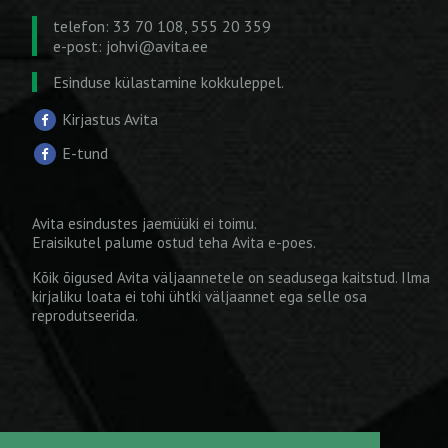
telefon: 33 70 108, 555 20 359
e-post:
johvi@avita.ee
Esinduse külastamine kokkuleppel.
Kirjastus Avita
E-tund
Avita esindustes jaemüüki ei toimu.
Eraisikutel palume ostud teha
Avita e-poes
.
Kõik õigused Avita väljaannetele on seadusega kaitstud. Ilma
kirjaliku loata ei tohi ühtki väljaannet ega selle osa
reprodutseerida.