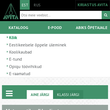
KIRJASTUS AVITA
EST
RUS
KATALOOG
E-POOD
ABIKS ÕPETAJALE
Kõik
Eestikeelsele õppele üleminek
Koolikaubad
E-tund
Opiqu töövihikud
E-raamatud
AINE JÄRGI
KLASSI JÄRGI