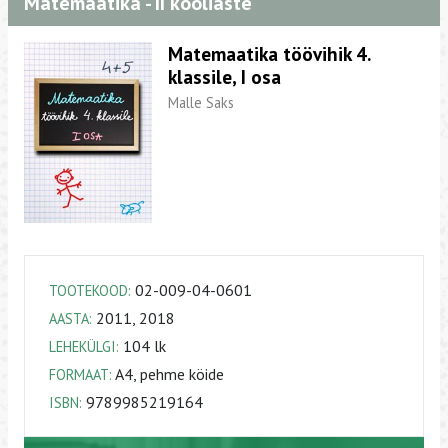
Matemaatika - II kooliaste
Matemaatika töövihik 4.
klassile, I osa
Malle Saks
02-009-04-0601
TOOTEKOOD:
2011, 2018
AASTA:
104 lk
LEHEKÜLGI:
A4, pehme köide
FORMAAT:
9789985219164
ISBN: