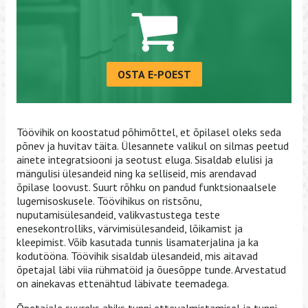
OSTA E-POEST
Töövihik on koostatud põhimõttel, et õpilasel oleks seda
põnev ja huvitav täita. Ülesannete valikul on silmas peetud
ainete integratsiooni ja seotust eluga. Sisaldab elulisi ja
mängulisi ülesandeid ning ka selliseid, mis arendavad
õpilase loovust. Suurt rõhku on pandud funktsionaalsele
lugemisoskusele. Töövihikus on ristsõnu,
nuputamisülesandeid, valikvastustega teste
enesekontrolliks, värvimisülesandeid, lõikamist ja
kleepimist. Võib kasutada tunnis lisamaterjalina ja ka
kodutööna. Töövihik sisaldab ülesandeid, mis aitavad
õpetajal läbi viia rühmatöid ja õuesõppe tunde. Arvestatud
on ainekavas ettenähtud läbivate teemadega.