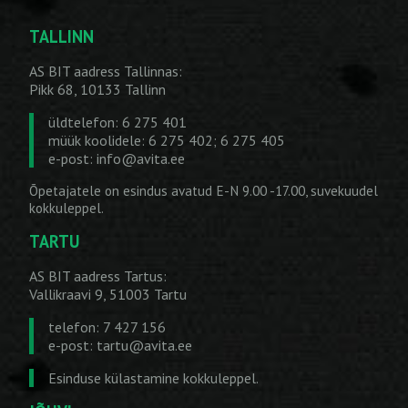
TALLINN
AS BIT aadress Tallinnas:
Pikk 68, 10133 Tallinn
üldtelefon: 6 275 401
müük koolidele: 6 275 402; 6 275 405
e-post:
info@avita.ee
Õpetajatele on esindus avatud E-N 9.00 -17.00, suvekuudel
kokkuleppel.
TARTU
AS BIT aadress Tartus:
Vallikraavi 9, 51003 Tartu
telefon: 7 427 156
e-post:
tartu@avita.ee
Esinduse külastamine kokkuleppel.