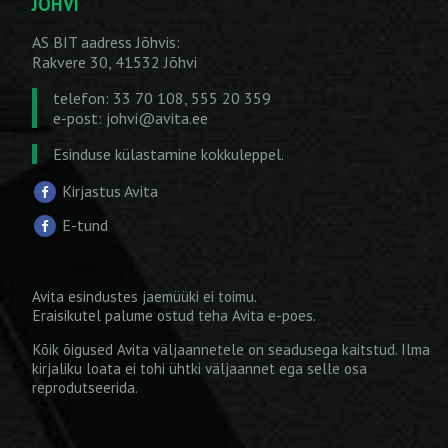
JÕHVI
AS BIT aadress Jõhvis:
Rakvere 30, 41532 Jõhvi
telefon: 33 70 108, 555 20 359
e-post:
johvi@avita.ee
Esinduse külastamine kokkuleppel.
Kirjastus Avita
E-tund
Avita esindustes jaemüüki ei toimu.
Eraisikutel palume ostud teha
Avita e-poes
.
Kõik õigused Avita väljaannetele on seadusega kaitstud. Ilma
kirjaliku loata ei tohi ühtki väljaannet ega selle osa
reprodutseerida.