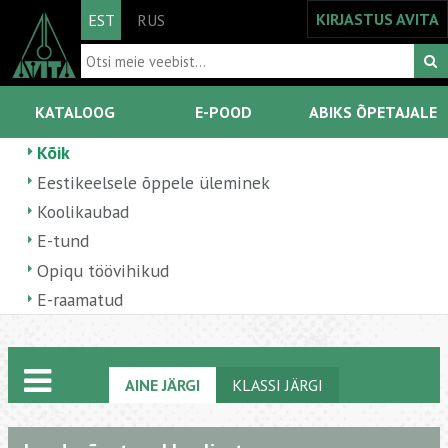
KIRJASTUS AVITA
EST
RUS
KATALOOG
E-POOD
ABIKS ÕPETAJALE
Kõik
Eestikeelsele õppele üleminek
Koolikaubad
E-tund
Opiqu töövihikud
E-raamatud
AINE JÄRGI
KLASSI JÄRGI