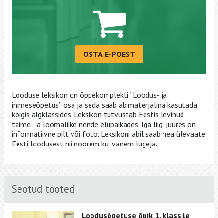
OSTA E-POEST
Looduse leksikon on õppekomplekti “Loodus- ja
inimeseõpetus” osa ja seda saab abimaterjalina kasutada
kõigis algklassides. Leksikon tutvustab Eestis levinud
taime- ja loomaliike nende elupaikades. Iga liigi juures on
informatiivne pilt või foto. Leksikoni abil saab hea ülevaate
Eesti loodusest nii noorem kui vanem lugeja.
Seotud tooted
Loodusõpetuse õpik 1. klassile