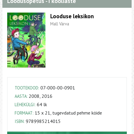
Loodusõpetus - I kooliaste
Looduse leksikon
Mall Värva
07-000-00-0901
TOOTEKOOD:
2008, 2016
AASTA:
64 lk
LEHEKÜLGI:
15 x 21, tugevdatud pehme köide
FORMAAT:
9789985214015
ISBN: