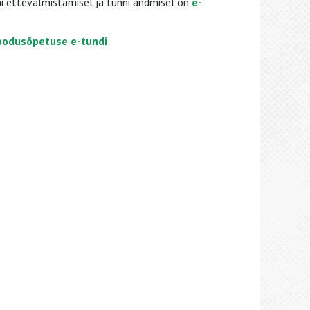
i ettevalmistamisel ja tunni andmisel on
e-
 loodusõpetuse e-tundi