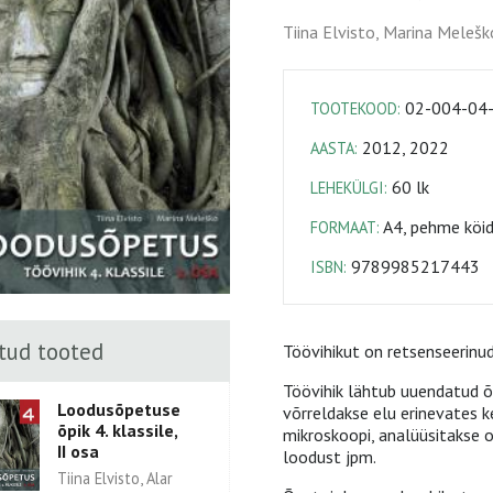
Tiina Elvisto, Marina Melešk
02-004-04
TOOTEKOOD:
2012, 2022
AASTA:
60 lk
LEHEKÜLGI:
A4, pehme köi
FORMAAT:
9789985217443
ISBN:
tud tooted
Töövihikut on retsenseerin
Töövihik lähtub uuendatud õp
Loodusõpetuse
võrreldakse elu erinevates 
õpik 4. klassile,
mikroskoopi, analüüsitakse
II osa
loodust jpm.
Tiina Elvisto, Alar