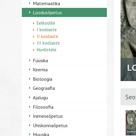
Matemaatika
Loodusõpetus
Eelkoolile
I kooliaste
II kooliaste
III kooliaste
Huvilistele
Füüsika
Keemia
Bioloogia
Geograafia
Seo
Ajalugu
Filosoofia
Inimeseõpetus
Ühiskonnaõpetus
Muusika