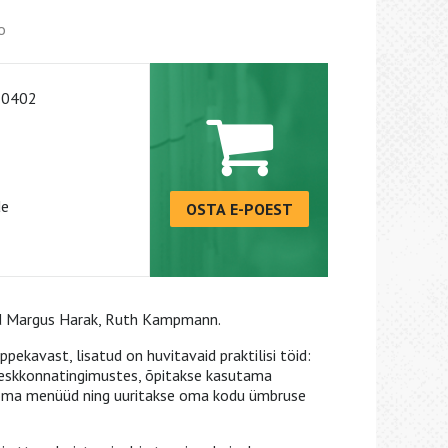
o
-0402
de
OSTA E-POEST
ud Margus Harak, Ruth Kampmann.
pekavast, lisatud on huvitavaid praktilisi töid:
keskkonnatingimustes, õpitakse kasutama
 oma menüüd ning uuritakse oma kodu ümbruse