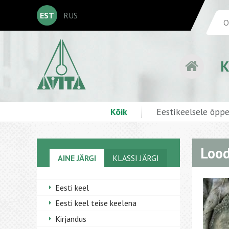
EST
RUS
K
Kõik
Eestikeelsele õpp
Lood
AINE JÄRGI
KLASSI JÄRGI
Eesti keel
Eesti keel teise keelena
Kirjandus