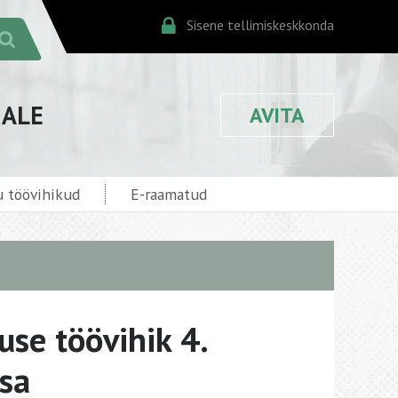
Sisene tellimiskeskkonda
JALE
AVITA
 töövihikud
E-raamatud
se töövihik 4.
osa