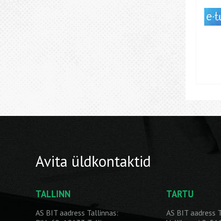
Avita üldkontaktid
TALLINN
TARTU
AS BIT aadress Tallinnas:
AS BIT aadress T