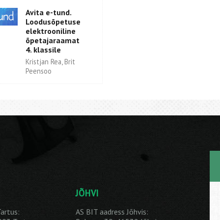
Avita e-tund.
Loodusõpetuse
elektrooniline
õpetajaraamat
4. klassile
Kristjan Rea, Brit
Peensoo
JÕHVI
artus:
AS BIT aadress Jõhvis: