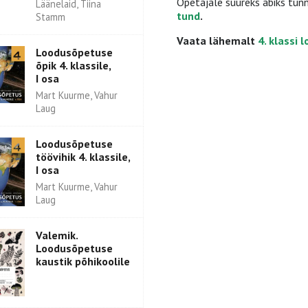
Õpetajale suureks abiks tunn
Läänelaid, Tiina
tund
.
Stamm
Vaata lähemalt
4. klassi
Loodusõpetuse
õpik 4. klassile,
I osa
Mart Kuurme, Vahur
Laug
Loodusõpetuse
töövihik 4. klassile,
I osa
Mart Kuurme, Vahur
Laug
Valemik.
Loodusõpetuse
kaustik põhikoolile