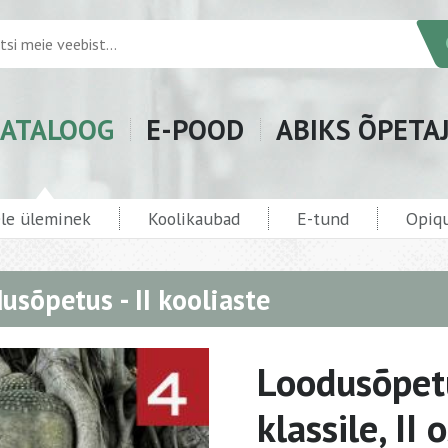
ATALOOG
E-POOD
ABIKS ÕPETA
ele üleminek
Koolikaubad
E-tund
Opiqu
usõpetus - II kooliaste
Loodusõpetu
klassile, II 