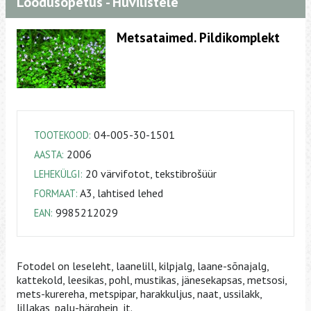
Loodusõpetus - Huvilistele
Metsataimed. Pildikomplekt
04-005-30-1501
TOOTEKOOD:
2006
AASTA:
20 värvifotot, tekstibrošüür
LEHEKÜLGI:
A3, lahtised lehed
FORMAAT:
9985212029
EAN:
Fotodel on leseleht, laanelill, kilpjalg, laane-sõnajalg,
kattekold, leesikas, pohl, mustikas, jänesekapsas, metsosi,
mets-kurereha, metspipar, harakkuljus, naat, ussilakk,
lillakas, palu-härghein, jt.