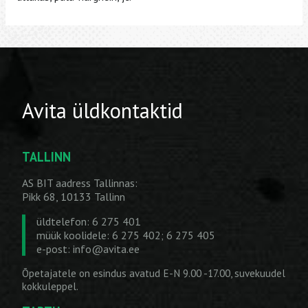
Avita üldkontaktid
TALLINN
AS BIT aadress Tallinnas:
Pikk 68, 10133 Tallinn
üldtelefon: 6 275 401
müük koolidele: 6 275 402; 6 275 405
e-post:
info@avita.ee
Õpetajatele on esindus avatud E-N 9.00 -17.00, suvekuudel
kokkuleppel.