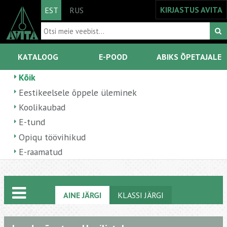
KIRJASTUS AVITA
EST
RUS
KATALOOG
E-POOD
ABIKS ÕPETAJALE
Kõik
Eestikeelsele õppele üleminek
Koolikaubad
E-tund
Opiqu töövihikud
E-raamatud
AINE JÄRGI
KLASSI JÄRGI