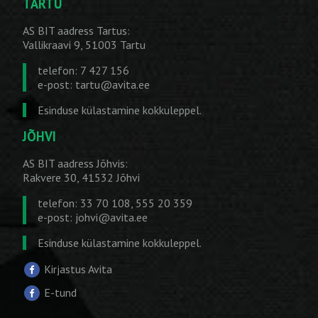
TARTU
AS BIT aadress Tartus:
Vallikraavi 9, 51003 Tartu
telefon: 7 427 156
e-post:
tartu@avita.ee
Esinduse külastamine kokkuleppel.
JÕHVI
AS BIT aadress Jõhvis:
Rakvere 30, 41532 Jõhvi
telefon: 33 70 108, 555 20 359
e-post:
johvi@avita.ee
Esinduse külastamine kokkuleppel.
Kirjastus Avita
E-tund