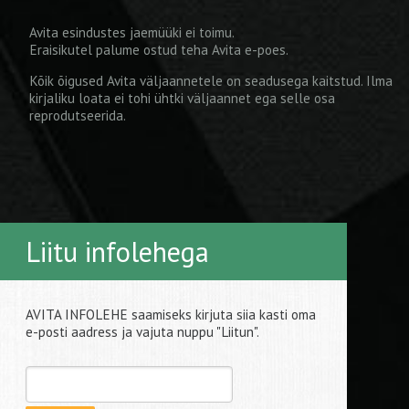
Avita esindustes jaemüüki ei toimu.
Eraisikutel palume ostud teha
Avita e-poes
.
Kõik õigused Avita väljaannetele on seadusega kaitstud. Ilma
kirjaliku loata ei tohi ühtki väljaannet ega selle osa
reprodutseerida.
Liitu infolehega
AVITA INFOLEHE saamiseks kirjuta siia kasti oma
e-posti aadress ja vajuta nuppu "Liitun".