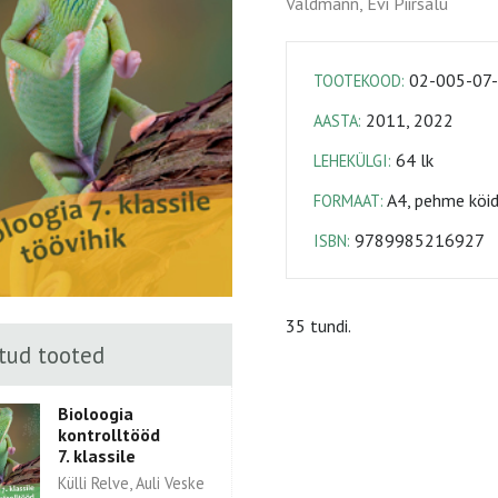
Valdmann, Evi Piirsalu
02-005-07
TOOTEKOOD:
2011, 2022
AASTA:
64 lk
LEHEKÜLGI:
A4, pehme köi
FORMAAT:
9789985216927
ISBN:
35 tundi.
tud tooted
Bioloogia
kontrolltööd
7. klassile
Külli Relve, Auli Veske