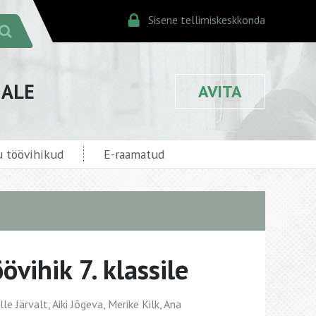
Sisene tellimiskeskkonda
JALE
AVITA
 töövihikud
E-raamatud
övihik 7. klassile
le Järvalt, Aiki Jõgeva, Merike Kilk, Ana