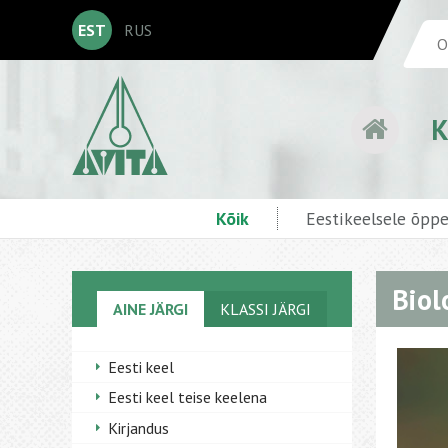
EST
RUS
K
Kõik
Eestikeelsele õpp
Biol
AINE JÄRGI
KLASSI JÄRGI
Eesti keel
Eesti keel teise keelena
Kirjandus