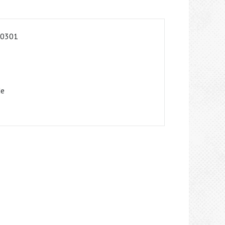
-0301
de