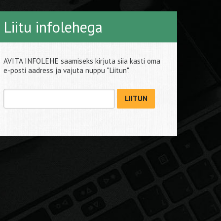
Liitu infolehega
AVITA INFOLEHE saamiseks kirjuta siia kasti oma
e-posti aadress ja vajuta nuppu "Liitun".
LIITUN