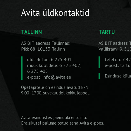
Avita üldkontaktid
TALLINN
TARTU
AS BIT aadress Tallinnas:
AS BIT aadress T
Pikk 68, 10133 Tallinn
Vallikraavi 9, 5
üldtelefon: 6 275 401
telefon: 7 4
müük koolidele: 6 275 402;
e-post:
tart
6 275 405
Esinduse kül
e-post:
info@avita.ee
Õpetajatele on esindus avatud E-N
9.00 -17.00, suvekuudel kokkuleppel.
Avita esindustes jaemüüki ei toimu.
Eraisikutel palume ostud teha
Avita e-poes
.