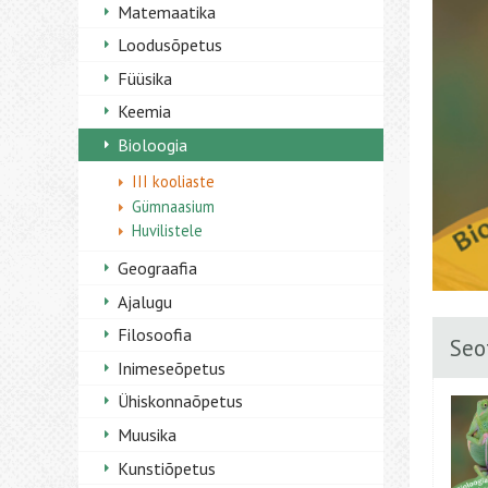
Matemaatika
Loodusõpetus
Füüsika
Keemia
Bioloogia
III kooliaste
Gümnaasium
Huvilistele
Geograafia
Ajalugu
Filosoofia
Seo
Inimeseõpetus
Ühiskonnaõpetus
Muusika
Kunstiõpetus