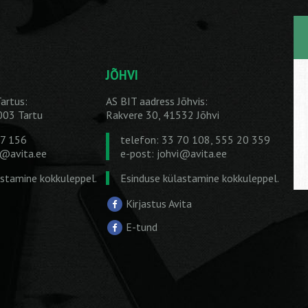
JÕHVI
artus:
AS BIT aadress Jõhvis:
1003 Tartu
Rakvere 30, 41532 Jõhvi
27 156
telefon: 33 70 108, 555 20 359
u@avita.ee
e-post:
johvi@avita.ee
astamine kokkuleppel.
Esinduse külastamine kokkuleppel.
Kirjastus Avita
E-tund