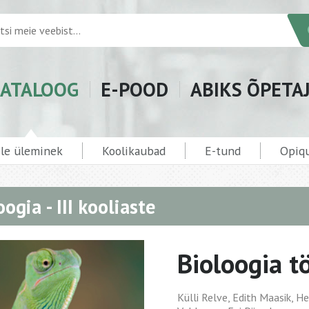
ATALOOG
E-POOD
ABIKS ÕPETA
ele üleminek
Koolikaubad
E-tund
Opiqu
oogia - III kooliaste
Bioloogia tö
Külli Relve, Edith Maasik, Hel