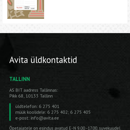
Avita üldkontaktid
TALLINN
AS BIT aadress Tallinnas:
Pikk 68, 10133 Tallinn
üldtelefon: 6 275 401
müük koolidele: 6 275 402; 6 275 405
e-post:
info@avita.ee
Õpetajatele on esindus avatud E-N 9.00 -17.00, suvekuudel