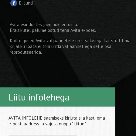
E-tund
Avita esindustes jaemüüki ei toimu.
Eraisikutel palume ostud teha
Avita e-poes
.
Kõik õigused Avita väljaannetele on seadusega kaitstud. Ilma
kirjaliku loata ei tohi ühtki väljaannet ega selle osa
reprodutseerida.
Liitu infolehega
AVITA INFOLEHE saamiseks kirjuta siia kasti oma
e-posti aadress ja vajuta nuppu "Liitun".