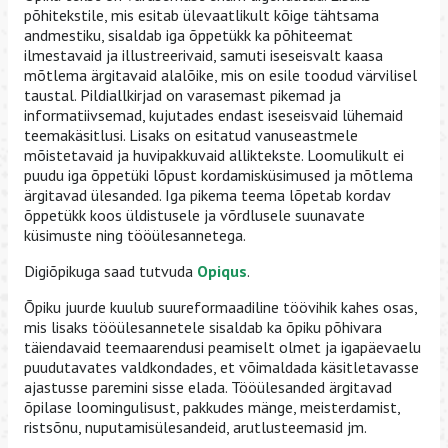
põhitekstile, mis esitab ülevaatlikult kõige tähtsama
andmestiku, sisaldab iga õppetükk ka põhiteemat
ilmestavaid ja illustreerivaid, samuti iseseisvalt kaasa
mõtlema ärgitavaid alalõike, mis on esile toodud värvilisel
taustal. Pildiallkirjad on varasemast pikemad ja
informatiivsemad, kujutades endast iseseisvaid lühemaid
teemakäsitlusi. Lisaks on esitatud vanuseastmele
mõistetavaid ja huvipakkuvaid alliktekste. Loomulikult ei
puudu iga õppetüki lõpust kordamisküsimused ja mõtlema
ärgitavad ülesanded. Iga pikema teema lõpetab kordav
õppetükk koos üldistusele ja võrdlusele suunavate
küsimuste ning tööülesannetega.
Digiõpikuga saad tutvuda
Opiqus
.
Õpiku juurde kuulub suureformaadiline töövihik kahes osas,
mis lisaks tööülesannetele sisaldab ka õpiku põhivara
täiendavaid teemaarendusi peamiselt olmet ja igapäevaelu
puudutavates valdkondades, et võimaldada käsitletavasse
ajastusse paremini sisse elada. Tööülesanded ärgitavad
õpilase loomingulisust, pakkudes mänge, meisterdamist,
ristsõnu, nuputamisülesandeid, arutlusteemasid jm.