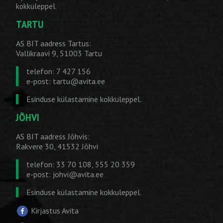
kokkuleppel.
TARTU
AS BIT aadress Tartus:
Vallikraavi 9, 51003 Tartu
telefon: 7 427 156
e-post:
tartu@avita.ee
Esinduse külastamine kokkuleppel.
JÕHVI
AS BIT aadress Jõhvis:
Rakvere 30, 41532 Jõhvi
telefon: 33 70 108, 555 20 359
e-post:
johvi@avita.ee
Esinduse külastamine kokkuleppel.
Kirjastus Avita