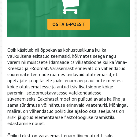
OSTA E-POEST
Õpik käsitleb nii õppekavas kohustuslikuna kui ka
valikulisena esitatud teemasid, hõlmates seega nagu
varem nii muistsete Idamaade tsivilisatsioone kui ka Vana-
Kreekat ja -Roomat. Varasemast erinevalt on vähendatud
suuremate teemade raames leiduvaid alateemasid, et
õpetajale ja õpilasele jääks enam aega autorite meelest
kõige olulisematesse ja antud tsivilisatsioone kõige
paremini iseloomustavatesse valdkondadesse
süvenemiseks. Eakohasel moel on püütud avada ka ühe ja
sama sündmuse või nähtuse erinevaid vaatenurki. Mõningal
määral on vähendatud poliitilise ajaloo osa, seejuures on
siiski jälgitud elementaarse faktoloogilise raamistiku
edastamise nõuet.
Õpiku tekst on varasemast enam liigendatud. Lisaks