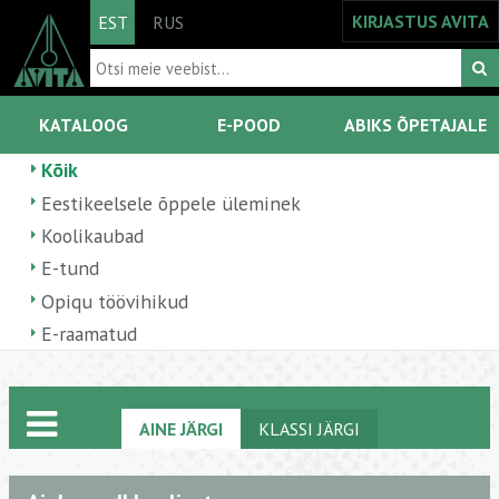
KIRJASTUS AVITA
EST
RUS
KATALOOG
E-POOD
ABIKS ÕPETAJALE
Kõik
Eestikeelsele õppele üleminek
Koolikaubad
E-tund
Opiqu töövihikud
E-raamatud
AINE JÄRGI
KLASSI JÄRGI