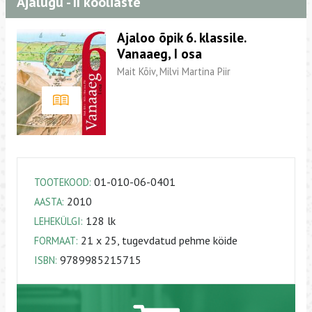
Ajalugu - II kooliaste
Ajaloo õpik 6. klassile.
Vanaaeg, I osa
Mait Kõiv, Milvi Martina Piir
01-010-06-0401
TOOTEKOOD:
2010
AASTA:
128 lk
LEHEKÜLGI:
21 x 25, tugevdatud pehme köide
FORMAAT:
9789985215715
ISBN: