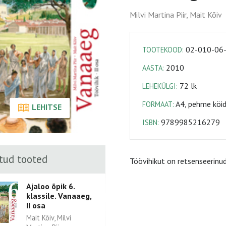
Milvi Martina Piir, Mait Kõiv
02-010-06
TOOTEKOOD:
2010
AASTA:
72 lk
LEHEKÜLGI:
A4, pehme köi
FORMAAT:
LEHITSE
9789985216279
ISBN:
tud tooted
Töövihikut on retsenseerinud
Ajaloo õpik 6.
klassile. Vanaaeg,
II osa
Mait Kõiv, Milvi