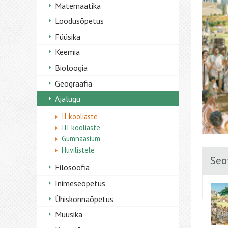
Matemaatika
Loodusõpetus
Füüsika
Keemia
Bioloogia
Geograafia
Ajalugu
II kooliaste
III kooliaste
Gümnaasium
Huvilistele
Seo
Filosoofia
Inimeseõpetus
Ühiskonnaõpetus
Muusika