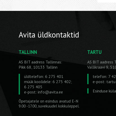
Avita üldkontaktid
TALLINN
TARTU
AS BIT aadress Tallinnas:
AS BIT aadress T
Pikk 68, 10133 Tallinn
Vallikraavi 9, 5
üldtelefon: 6 275 401
telefon: 7 4
müük koolidele: 6 275 402;
e-post:
tart
6 275 405
Esinduse kül
e-post:
info@avita.ee
Õpetajatele on esindus avatud E-N
9.00 -17.00, suvekuudel kokkuleppel.