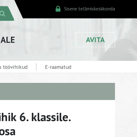
Sisene tellimiskeskkonda
JALE
AVITA
 töövihikud
E-raamatud
hik 6. klassile.
 osa