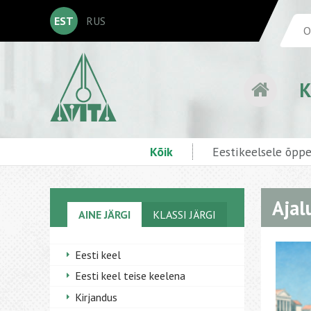
EST
RUS
K
Kõik
Eestikeelsele õpp
Ajal
AINE JÄRGI
KLASSI JÄRGI
Eesti keel
Eesti keel teise keelena
Kirjandus