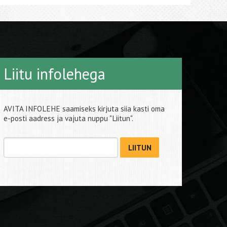
Liitu infolehega
AVITA INFOLEHE saamiseks kirjuta siia kasti oma
e-posti aadress ja vajuta nuppu "Liitun".
LIITUN