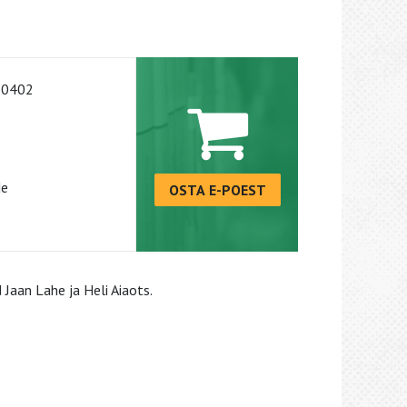
-0402
de
OSTA E-POEST
 Jaan Lahe ja Heli Aiaots.