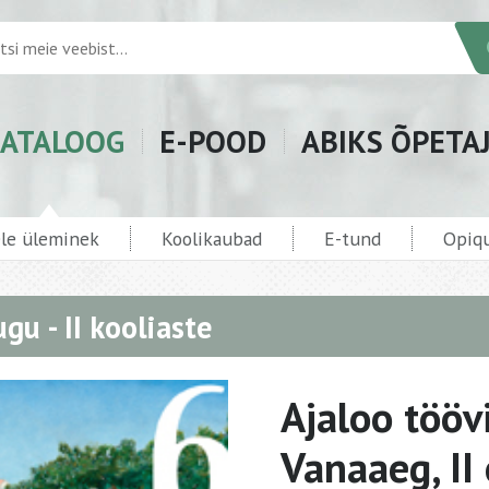
ATALOOG
E-POOD
ABIKS ÕPETA
ele üleminek
Koolikaubad
E-tund
Opiqu
ugu - II kooliaste
Ajaloo töövi
Vanaaeg, II