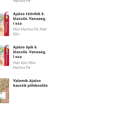
Martina Piir
Ajaloo töövihik 6.
klassile. Vanaaeg,
I osa
Milvi Martina Piir, Mait
Kõiv
Ajaloo õpik 6.
klassile. Vanaaeg,
I osa
Mait Kõiv, Milvi
Martina Piir
Valemik. Ajaloo
kaustik põhikoolile