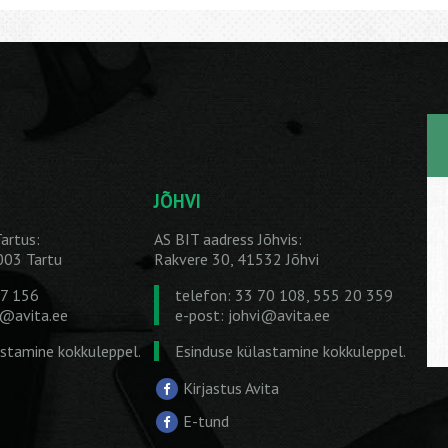
JÕHVI
artus:
AS BIT aadress Jõhvis:
1003 Tartu
Rakvere 30, 41532 Jõhvi
27 156
telefon: 33 70 108, 555 20 359
u@avita.ee
e-post:
johvi@avita.ee
astamine kokkuleppel.
Esinduse külastamine kokkuleppel.
Kirjastus Avita
E-tund