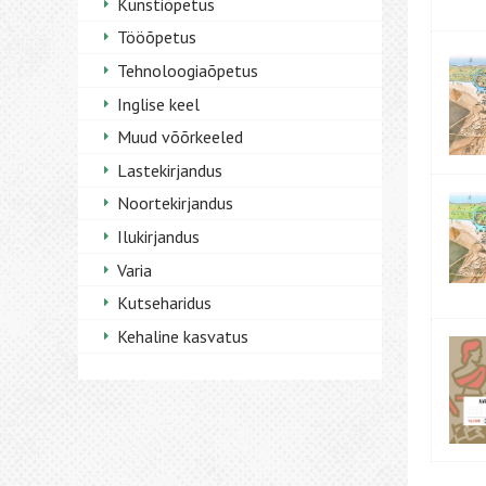
Kunstiõpetus
Tööõpetus
Tehnoloogiaõpetus
Inglise keel
Muud võõrkeeled
Lastekirjandus
Noortekirjandus
Ilukirjandus
Varia
Kutseharidus
Kehaline kasvatus