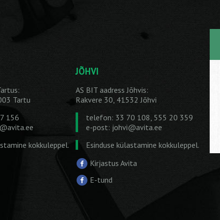
JÕHVI
artus:
AS BIT aadress Jõhvis:
1003 Tartu
Rakvere 30, 41532 Jõhvi
27 156
telefon: 33 70 108, 555 20 359
u@avita.ee
e-post:
johvi@avita.ee
astamine kokkuleppel.
Esinduse külastamine kokkuleppel.
Kirjastus Avita
E-tund