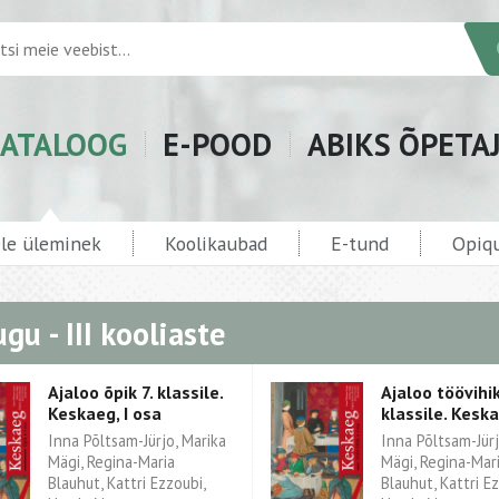
ATALOOG
E-POOD
ABIKS ÕPETA
ele üleminek
Koolikaubad
E-tund
Opiqu
ugu - III kooliaste
Ajaloo õpik 7. klassile.
Ajaloo töövihik
Keskaeg, I osa
klassile. Keska
Inna Põltsam-Jürjo, Marika
Inna Põltsam-Jürj
Mägi, Regina-Maria
Mägi, Regina-Mar
Blauhut, Kattri Ezzoubi,
Blauhut, Kattri Ez