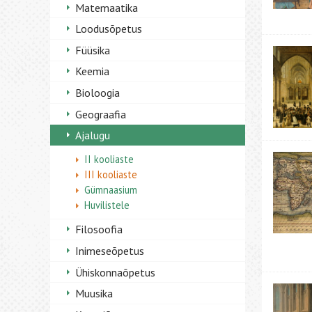
Matemaatika
Loodusõpetus
Füüsika
Keemia
Bioloogia
Geograafia
Ajalugu
II kooliaste
III kooliaste
Gümnaasium
Huvilistele
Filosoofia
Inimeseõpetus
Ühiskonnaõpetus
Muusika