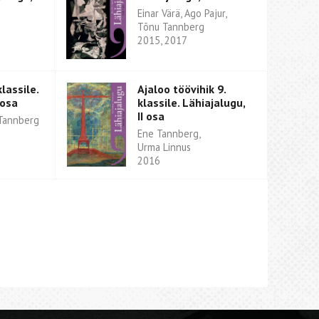
Einar Värä, Ago Pajur,
Tõnu Tannberg
2015, 2017
klassile.
Ajaloo töövihik 9.
 osa
klassile. Lähiajalugu,
II osa
 Tannberg
Ene Tannberg,
Urma Linnus
2016