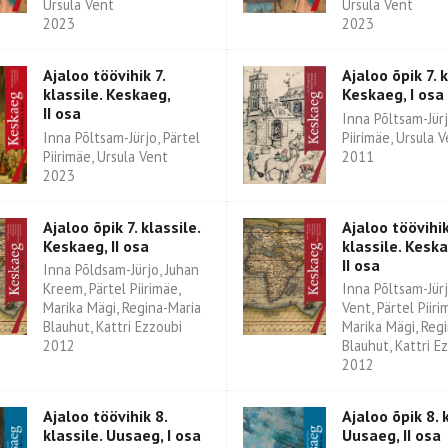
Ursula Vent
Ursula Vent
2023
2023
Ajaloo töövihik 7.
Ajaloo õpik 7. k
klassile. Keskaeg,
Keskaeg, I osa
II osa
Inna Põltsam-Jürj
Inna Põltsam-Jürjo, Pärtel
Piirimäe, Ursula 
Piirimäe, Ursula Vent
2011
2023
Ajaloo õpik 7. klassile.
Ajaloo töövihik
Keskaeg, II osa
klassile. Keska
II osa
Inna Põldsam-Jürjo, Juhan
Kreem, Pärtel Piirimäe,
Inna Põltsam-Jürj
Marika Mägi, Regina-Maria
Vent, Pärtel Piiri
Blauhut, Kattri Ezzoubi
Marika Mägi, Reg
2012
Blauhut, Kattri E
2012
Ajaloo töövihik 8.
Ajaloo õpik 8. k
klassile. Uusaeg, I osa
Uusaeg, II osa