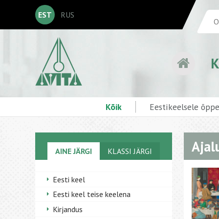
EST
RUS
K
Kõik
Eestikeelsele õpp
Ajal
AINE JÄRGI
KLASSI JÄRGI
Eesti keel
Eesti keel teise keelena
Kirjandus