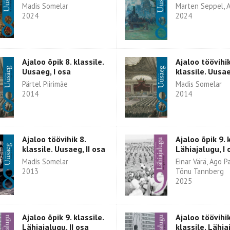
Madis Somelar
Marten Seppel, A
2024
2024
Ajaloo õpik 8. klassile.
Ajaloo töövihik
Uusaeg, I osa
klassile. Uusae
Pärtel Piirimäe
Madis Somelar
2014
2014
Ajaloo töövihik 8.
Ajaloo õpik 9. k
klassile. Uusaeg, II osa
Lähiajalugu, I 
Madis Somelar
Einar Värä, Ago Pa
2013
Tõnu Tannberg
2025
Ajaloo õpik 9. klassile.
Ajaloo töövihik
Lähiajalugu, II osa
klassile. Lähia