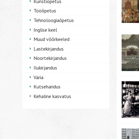
Kunstiõpetus
Tööõpetus
Tehnoloogiaõpetus
Inglise keel
Muud võõrkeeled
Lastekirjandus
Noortekirjandus
Ilukirjandus
Varia
Kutseharidus
Kehaline kasvatus