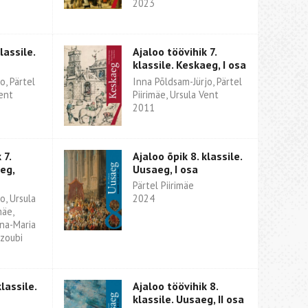
2023
lassile.
Ajaloo töövihik 7.
klassile. Keskaeg, I osa
o, Pärtel
Inna Põldsam-Jürjo, Pärtel
Vent
Piirimäe, Ursula Vent
2011
 7.
Ajaloo õpik 8. klassile.
eg,
Uusaeg, I osa
Pärtel Piirimäe
o, Ursula
2024
mäe,
ina-Maria
zzoubi
lassile.
Ajaloo töövihik 8.
klassile. Uusaeg, II osa