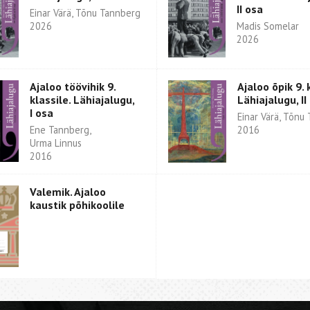
II osa
Einar Värä, Tõnu Tannberg
2026
Madis Somelar
2026
Ajaloo töövihik 9.
Ajaloo õpik 9. 
klassile. Lähiajalugu,
Lähiajalugu, II
I osa
Einar Värä, Tõnu
Ene Tannberg,
2016
Urma Linnus
2016
Valemik. Ajaloo
kaustik põhikoolile