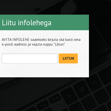
Liitu infolehega
AVITA INFOLEHE saamiseks kirjuta siia kasti oma
e-posti aadress ja vajuta nuppu "Liitun".
LIITUN