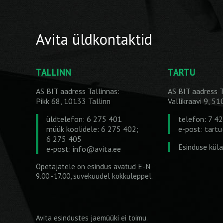
Avita üldkontaktid
TALLINN
TARTU
AS BIT aadress Tallinnas:
AS BIT aadress T
Pikk 68, 10133 Tallinn
Vallikraavi 9, 5
üldtelefon: 6 275 401
telefon: 7 4
müük koolidele: 6 275 402;
e-post:
tart
6 275 405
Esinduse kül
e-post:
info@avita.ee
Õpetajatele on esindus avatud E-N
9.00 -17.00, suvekuudel kokkuleppel.
Avita esindustes jaemüüki ei toimu.