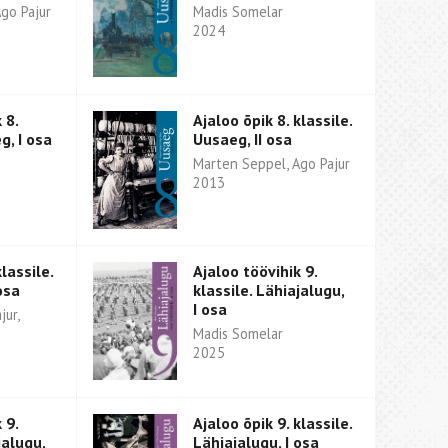
go Pajur
Madis Somelar
2024
 8.
Ajaloo õpik 8. klassile.
g, I osa
Uusaeg, II osa
Marten Seppel, Ago Pajur
2013
lassile.
Ajaloo töövihik 9.
osa
klassile. Lähiajalugu,
I osa
jur,
Madis Somelar
2025
 9.
Ajaloo õpik 9. klassile.
jalugu,
Lähiajalugu, I osa