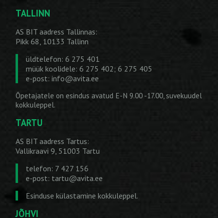
TALLINN
AS BIT aadress Tallinnas:
Pikk 68, 10133 Tallinn
üldtelefon: 6 275 401
müük koolidele: 6 275 402; 6 275 405
e-post:
info@avita.ee
Õpetajatele on esindus avatud E-N 9.00 -17.00, suvekuudel
kokkuleppel.
TARTU
AS BIT aadress Tartus:
Vallikraavi 9, 51003 Tartu
telefon: 7 427 156
e-post:
tartu@avita.ee
Esinduse külastamine kokkuleppel.
JÕHVI