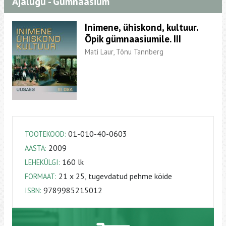
Ajalugu - Gümnaasium
Inimene, ühiskond, kultuur.
Õpik gümnaasiumile. III
Mati Laur, Tõnu Tannberg
01-010-40-0603
TOOTEKOOD:
2009
AASTA:
160 lk
LEHEKÜLGI:
21 x 25, tugevdatud pehme köide
FORMAAT:
9789985215012
ISBN: