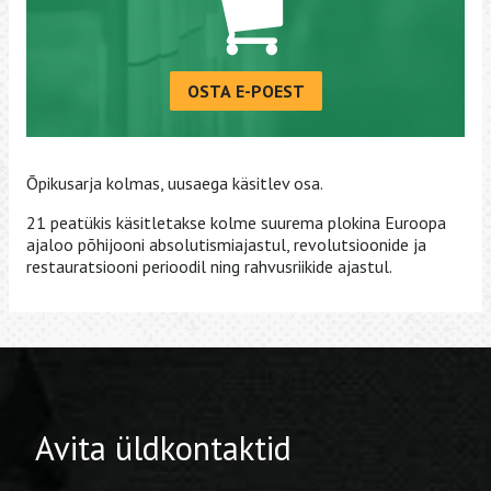
OSTA E-POEST
Õpikusarja kolmas, uusaega käsitlev osa.
21 peatükis käsitletakse kolme suurema plokina Euroopa
ajaloo põhijooni absolutismiajastul, revolutsioonide ja
restauratsiooni perioodil ning rahvusriikide ajastul.
Avita üldkontaktid