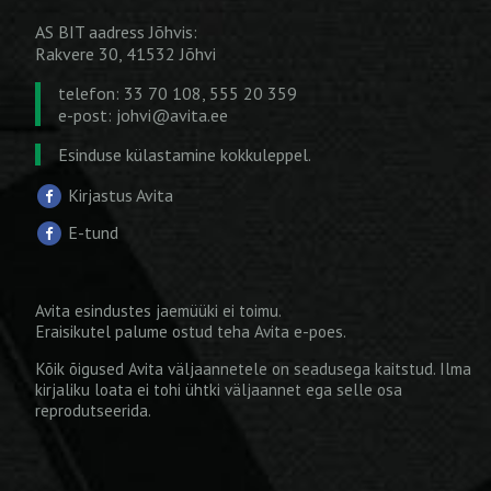
AS BIT aadress Jõhvis:
Rakvere 30, 41532 Jõhvi
telefon: 33 70 108, 555 20 359
e-post:
johvi@avita.ee
Esinduse külastamine kokkuleppel.
Kirjastus Avita
E-tund
Avita esindustes jaemüüki ei toimu.
Eraisikutel palume ostud teha
Avita e-poes
.
Kõik õigused Avita väljaannetele on seadusega kaitstud. Ilma
kirjaliku loata ei tohi ühtki väljaannet ega selle osa
reprodutseerida.