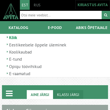
KIRJASTUS AVITA
EST
RUS
KATALOOG
E-POOD
ABIKS ÕPETAJALE
Kõik
Eestikeelsele õppele üleminek
Koolikaubad
E-tund
Opiqu töövihikud
E-raamatud
AINE JÄRGI
KLASSI JÄRGI