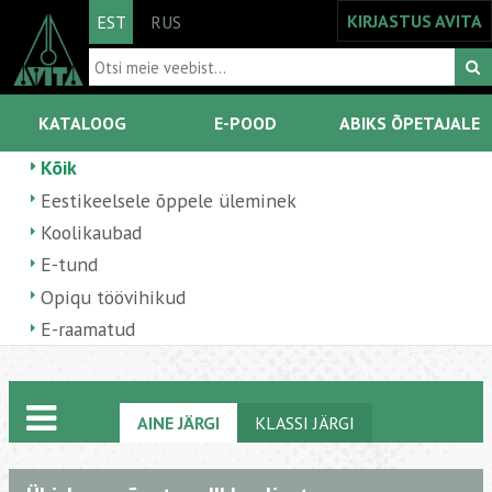
KIRJASTUS AVITA
EST
RUS
KATALOOG
E-POOD
ABIKS ÕPETAJALE
Kõik
Eestikeelsele õppele üleminek
Koolikaubad
E-tund
Opiqu töövihikud
E-raamatud
AINE JÄRGI
KLASSI JÄRGI