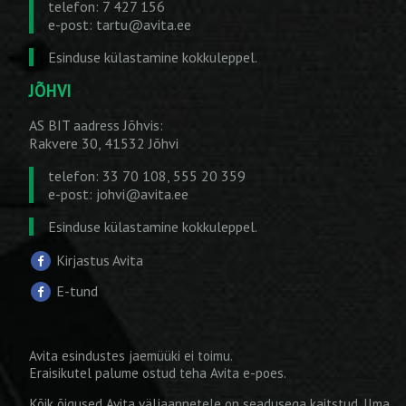
telefon: 7 427 156
e-post:
tartu@avita.ee
Esinduse külastamine kokkuleppel.
JÕHVI
AS BIT aadress Jõhvis:
Rakvere 30, 41532 Jõhvi
telefon: 33 70 108, 555 20 359
e-post:
johvi@avita.ee
Esinduse külastamine kokkuleppel.
Kirjastus Avita
E-tund
Avita esindustes jaemüüki ei toimu.
Eraisikutel palume ostud teha
Avita e-poes
.
Kõik õigused Avita väljaannetele on seadusega kaitstud. Ilma