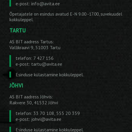
e-post:
info@avita.ee
Õpetajatele on esindus avatud E-N 9.00 -17.00, suvekuudel
kokkuleppel.
TARTU
AS BIT aadress Tartus:
Vallikraavi 9, 51003 Tartu
telefon: 7 427 156
e-post:
tartu@avita.ee
Esinduse külastamine kokkuleppel.
JÕHVI
AS BIT aadress Jõhvis:
Rakvere 30, 41532 Jõhvi
telefon: 33 70 108, 555 20 359
e-post:
johvi@avita.ee
Esinduse külastamine kokkuleppel.