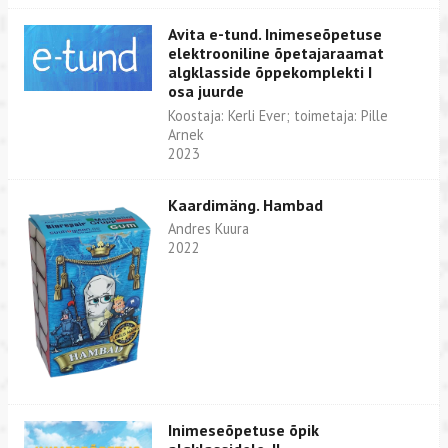
Avita e-tund. Inimeseõpetuse
elektrooniline õpetajaraamat
algklasside õppekomplekti I
osa juurde
Koostaja: Kerli Ever; toimetaja: Pille
Arnek
2023
Kaardimäng. Hambad
Andres Kuura
2022
Inimeseõpetuse õpik