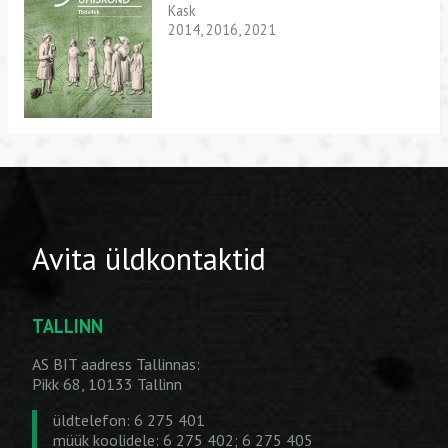
Kask
2014, 2016, 2021
Avita üldkontaktid
TALLINN
AS BIT aadress Tallinnas:
Pikk 68, 10133 Tallinn
üldtelefon: 6 275 401
müük koolidele: 6 275 402; 6 275 405