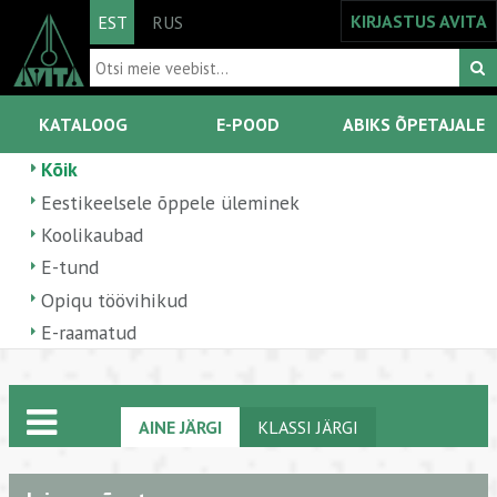
KIRJASTUS AVITA
EST
RUS
KATALOOG
E-POOD
ABIKS ÕPETAJALE
Kõik
Eestikeelsele õppele üleminek
Koolikaubad
E-tund
Opiqu töövihikud
E-raamatud
AINE JÄRGI
KLASSI JÄRGI