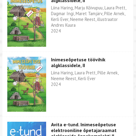
algklassidele, II
Liina Haring, Marju Kõivupuu, Laura Prett,
Dagmar Ingi, Maret Tamjärv, Pille Arnek,
Kerli Ever, Neeme Reest, illustraator
Andres Kuura
2024
Inimeseõpetuse töövihik
algklassidele, II
Liina Haring, Laura Prett, Pille Arnek,
Neeme Reest, Kerli Ever
2024
Avita e-tund. Inimeseõpetuse
elektrooniline õpetajaraamat
algklasside õppekomplekti II