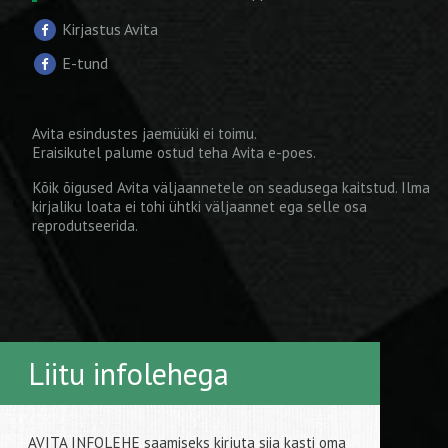
Kirjastus Avita
E-tund
Avita esindustes jaemüüki ei toimu.
Eraisikutel palume ostud teha
Avita e-poes
.
Kõik õigused Avita väljaannetele on seadusega kaitstud. Ilma
kirjaliku loata ei tohi ühtki väljaannet ega selle osa
reprodutseerida.
Liitu infolehega
AVITA INFOLEHE saamiseks kirjuta siia kasti oma