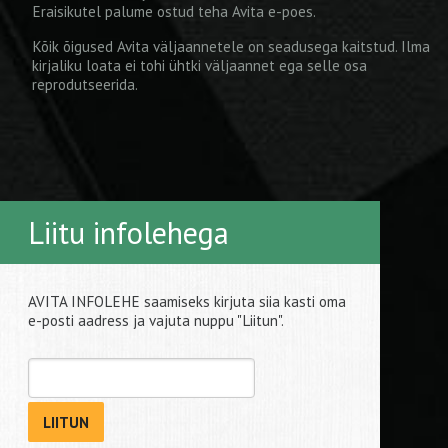
Eraisikutel palume ostud teha
Avita e-poes
.
Kõik õigused Avita väljaannetele on seadusega kaitstud. Ilma
kirjaliku loata ei tohi ühtki väljaannet ega selle osa
reprodutseerida.
Liitu infolehega
AVITA INFOLEHE saamiseks kirjuta siia kasti oma
e-posti aadress ja vajuta nuppu "Liitun".
LIITUN