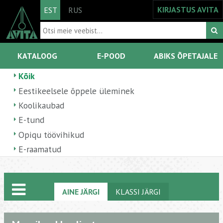
KIRJASTUS AVITA
EST
RUS
KATALOOG
E-POOD
ABIKS ÕPETAJALE
Kõik
Eestikeelsele õppele üleminek
Koolikaubad
E-tund
Opiqu töövihikud
E-raamatud
AINE JÄRGI
KLASSI JÄRGI