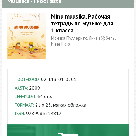
Muusika - I kooliaste
Minu muusika. Рабочая
тетрадь по музыке для
1 класса
Моника Пуллеритс, Лийви Урбель,
Инна Рюю
02-113-01-0201
TOOTEKOOD:
2009
AASTA:
64 cтр.
LEHEKÜLGI:
21 x 25, мягкая обложка
FORMAAT:
9789985214817
ISBN: