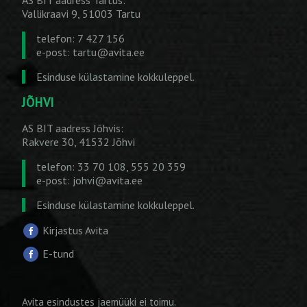
Vallikraavi 9, 51003 Tartu
telefon: 7 427 156
e-post:
tartu@avita.ee
Esinduse külastamine kokkuleppel.
JÕHVI
AS BIT aadress Jõhvis:
Rakvere 30, 41532 Jõhvi
telefon: 33 70 108, 555 20 359
e-post:
johvi@avita.ee
Esinduse külastamine kokkuleppel.
Kirjastus Avita
E-tund
Avita esindustes jaemüüki ei toimu.