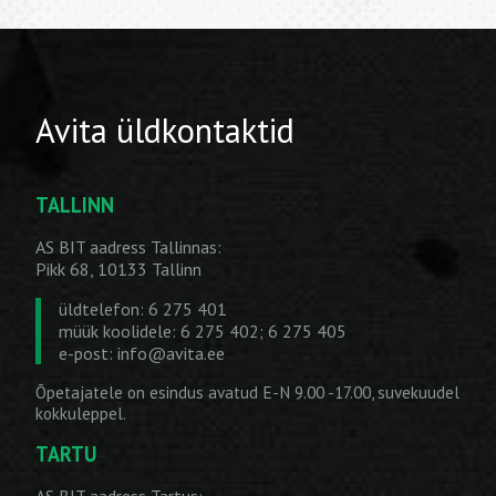
Avita üldkontaktid
TALLINN
AS BIT aadress Tallinnas:
Pikk 68, 10133 Tallinn
üldtelefon: 6 275 401
müük koolidele: 6 275 402; 6 275 405
e-post:
info@avita.ee
Õpetajatele on esindus avatud E-N 9.00 -17.00, suvekuudel
kokkuleppel.
TARTU
AS BIT aadress Tartus: