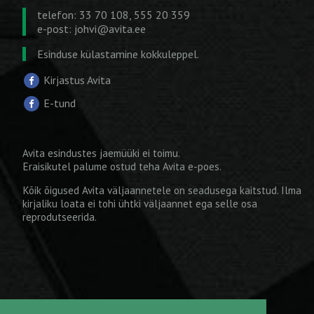
telefon: 33 70 108, 555 20 359
e-post:
johvi@avita.ee
Esinduse külastamine kokkuleppel.
Kirjastus Avita
E-tund
Avita esindustes jaemüüki ei toimu.
Eraisikutel palume ostud teha
Avita e-poes
.
Kõik õigused Avita väljaannetele on seadusega kaitstud. Ilma
kirjaliku loata ei tohi ühtki väljaannet ega selle osa
reprodutseerida.