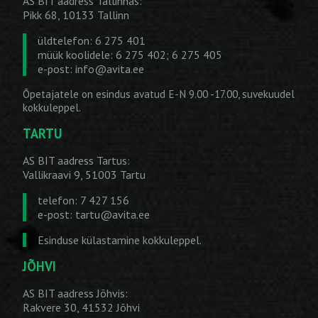
AS BIT aadress Tallinnas:
Pikk 68, 10133 Tallinn
üldtelefon: 6 275 401
müük koolidele: 6 275 402; 6 275 405
e-post:
info@avita.ee
Õpetajatele on esindus avatud E-N 9.00 -17.00, suvekuudel
kokkuleppel.
TARTU
AS BIT aadress Tartus:
Vallikraavi 9, 51003 Tartu
telefon: 7 427 156
e-post:
tartu@avita.ee
Esinduse külastamine kokkuleppel.
JÕHVI
AS BIT aadress Jõhvis:
Rakvere 30, 41532 Jõhvi