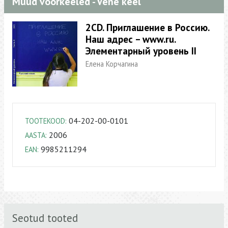
Muud võõrkeeled - Vene keel
2CD. Приглашение в Россию.
Наш адрес – www.ru.
Элементарный уровень II
Елена Корчагина
04-202-00-0101
TOOTEKOOD:
2006
AASTA:
9985211294
EAN:
Seotud tooted