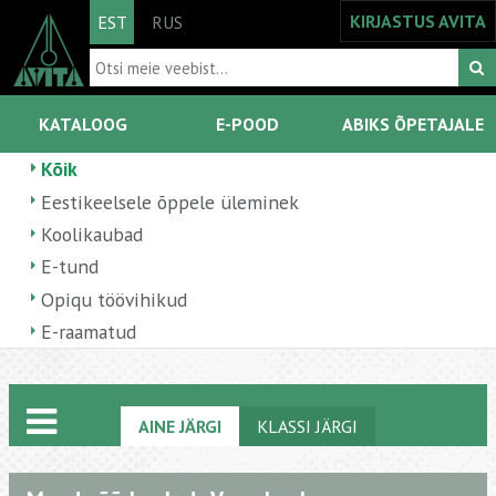
KIRJASTUS AVITA
EST
RUS
KATALOOG
E-POOD
ABIKS ÕPETAJALE
Kõik
Eestikeelsele õppele üleminek
Koolikaubad
E-tund
Opiqu töövihikud
E-raamatud
AINE JÄRGI
KLASSI JÄRGI