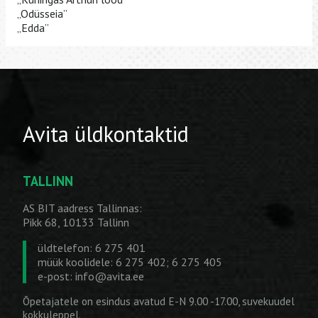
„Odüsseia”
„Edda”
Avita üldkontaktid
TALLINN
AS BIT aadress Tallinnas:
Pikk 68, 10133 Tallinn
üldtelefon: 6 275 401
müük koolidele: 6 275 402; 6 275 405
e-post:
info@avita.ee
Õpetajatele on esindus avatud E-N 9.00 -17.00, suvekuudel
kokkuleppel.