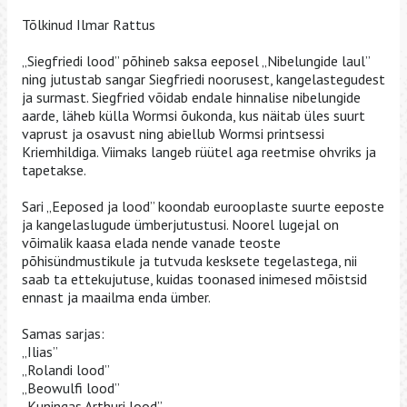
Tõlkinud Ilmar Rattus
„Siegfriedi lood” põhineb saksa eeposel „Nibelungide laul”
ning jutustab sangar Siegfriedi noorusest, kangelastegudest
ja surmast. Siegfried võidab endale hinnalise nibelungide
aarde, läheb külla Wormsi õukonda, kus näitab üles suurt
vaprust ja osavust ning abiellub Wormsi printsessi
Kriemhildiga. Viimaks langeb rüütel aga reetmise ohvriks ja
tapetakse.
Sari „Eeposed ja lood” koondab eurooplaste suurte eeposte
ja kangelaslugude ümberjutustusi. Noorel lugejal on
võimalik kaasa elada nende vanade teoste
põhisündmustikule ja tutvuda kesksete tegelastega, nii
saab ta ettekujutuse, kuidas toonased inimesed mõistsid
ennast ja maailma enda ümber.
Samas sarjas:
„Ilias”
„Rolandi lood”
„Beowulfi lood”
„Kuningas Arthuri lood”