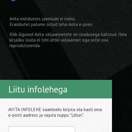
Avita esindustes jaemüüki ei toimu.
Eraisikutel palume ostud teha
Avita e-poes
.
Kõik õigused Avita väljaannetele on seadusega kaitstud. Ilma
kirjaliku loata ei tohi ühtki väljaannet ega selle osa
reprodutseerida.
Liitu infolehega
AVITA INFOLEHE saamiseks kirjuta siia kasti oma
e-posti aadress ja vajuta nuppu "Liitun".