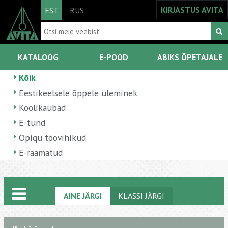
KIRJASTUS AVITA
EST
RUS
KATALOOG
E-POOD
ABIKS ÕPETAJALE
Kõik
Eestikeelsele õppele üleminek
Koolikaubad
E-tund
Opiqu töövihikud
E-raamatud
AINE JÄRGI
KLASSI JÄRGI