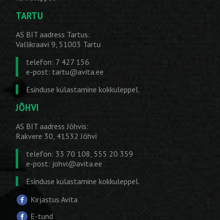
TARTU
AS BIT aadress Tartus:
Vallikraavi 9, 51003 Tartu
telefon: 7 427 156
e-post:
tartu@avita.ee
Esinduse külastamine kokkuleppel.
JÕHVI
AS BIT aadress Jõhvis:
Rakvere 30, 41532 Jõhvi
telefon: 33 70 108, 555 20 359
e-post:
johvi@avita.ee
Esinduse külastamine kokkuleppel.
Kirjastus Avita
E-tund