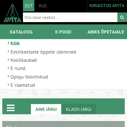
KIRJASTUS AVITA
EST
RUS
KATALOOG
E-POOD
ABIKS ÕPETAJALE
Kõik
Eestikeelsele õppele üleminek
Koolikaubad
E-tund
Opiqu töövihikud
E-raamatud
AINE JÄRGI
KLASSI JÄRGI