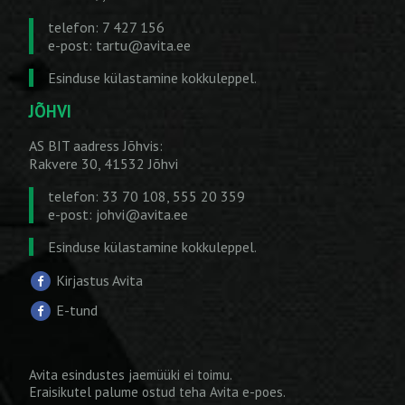
telefon: 7 427 156
e-post:
tartu@avita.ee
Esinduse külastamine kokkuleppel.
JÕHVI
AS BIT aadress Jõhvis:
Rakvere 30, 41532 Jõhvi
telefon: 33 70 108, 555 20 359
e-post:
johvi@avita.ee
Esinduse külastamine kokkuleppel.
Kirjastus Avita
E-tund
Avita esindustes jaemüüki ei toimu.
Eraisikutel palume ostud teha
Avita e-poes
.