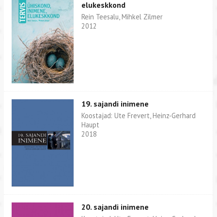
elukeskkond
Rein Teesalu, Mihkel Zilmer
2012
19. sajandi inimene
Koostajad: Ute Frevert, Heinz-Gerhard
Haupt
2018
20. sajandi inimene