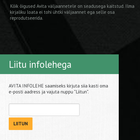
Kõik õigused Avita väljaannetele on seadusega kaitstud. Ilma
kirjaliku loata ei tohi ühtki väljaannet ega selle osa
reprodutseerida.
Liitu infolehega
AVITA INFOLEHE saamiseks kirjuta siia kasti oma
e-posti aadress ja vajuta nuppu "Liitun".
LIITUN