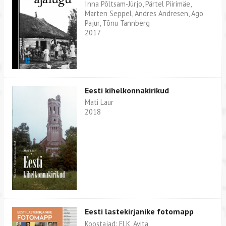
Inna Põltsam-Jürjo, Pärtel Piirimäe,
Marten Seppel, Andres Andresen, Ago
Pajur, Tõnu Tannberg
2017
Eesti kihelkonnakirikud
Mati Laur
2018
Eesti lastekirjanike fotomapp
Koostajad: ELK, Avita