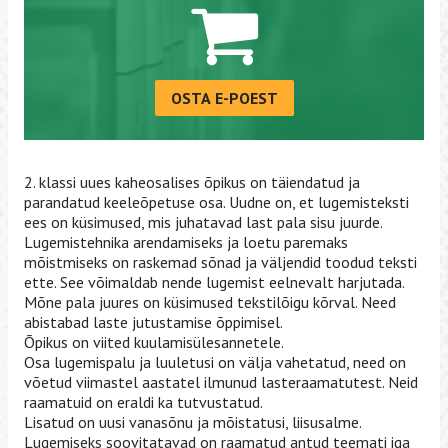
OSTA E-POEST
2. klassi uues kaheosalises õpikus on täiendatud ja
parandatud keeleõpetuse osa. Uudne on, et lugemisteksti
ees on küsimused, mis juhatavad last pala sisu juurde.
Lugemistehnika arendamiseks ja loetu paremaks
mõistmiseks on raskemad sõnad ja väljendid toodud teksti
ette. See võimaldab nende lugemist eelnevalt harjutada.
Mõne pala juures on küsimused tekstilõigu kõrval. Need
abistabad laste jutustamise õppimisel.
Õpikus on viited kuulamisülesannetele.
Osa lugemispalu ja luuletusi on välja vahetatud, need on
võetud viimastel aastatel ilmunud lasteraamatutest. Neid
raamatuid on eraldi ka tutvustatud.
Lisatud on uusi vanasõnu ja mõistatusi, liisusalme.
Lugemiseks soovitatavad on raamatud antud teemati iga