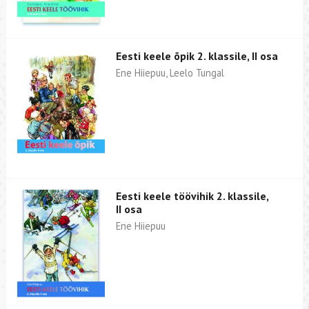
Eesti keele õpik 2. klassile, II osa
Ene Hiiepuu, Leelo Tungal
Eesti keele töövihik 2. klassile,
II osa
Ene Hiiepuu