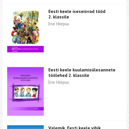
Eesti keele iseseisvad tööd
2. klassile
Ene Hiiepuu
Eesti keele kuulamisülesannete
töölehed 2. klassile
Ene Hiiepuu
Valemik. Eesti keele vihik