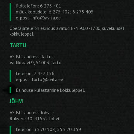
üldtelefon: 6 275 401
müük koolidele: 6 275 402; 6 275 405
e-post:
info@avita.ee
Õpetajatele on esindus avatud E-N 9.00 -17.00, suvekuudel
kokkuleppel.
TARTU
AS BIT aadress Tartus:
Vallikraavi 9, 51003 Tartu
telefon: 7 427 156
e-post:
tartu@avita.ee
Esinduse külastamine kokkuleppel.
JÕHVI
AS BIT aadress Jõhvis:
Rakvere 30, 41532 Jõhvi
telefon: 33 70 108, 555 20 359