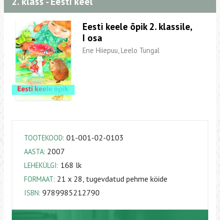
2. klass - Eesti keel
Eesti keele õpik 2. klassile,
I osa
Ene Hiiepuu, Leelo Tungal
01-001-02-0103
TOOTEKOOD:
2007
AASTA:
168 lk
LEHEKÜLGI:
21 x 28, tugevdatud pehme köide
FORMAAT:
9789985212790
ISBN: