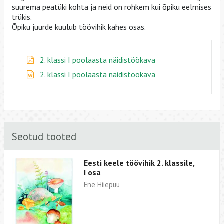
suurema peatüki kohta ja neid on rohkem kui õpiku eelmises
trükis.
Õpiku juurde kuulub töövihik kahes osas.
2. klassi I poolaasta näidistöökava
2. klassi I poolaasta näidistöökava
Seotud tooted
Eesti keele töövihik 2. klassile,
I osa
Ene Hiiepuu