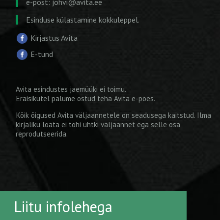
e-post:
johvi@avita.ee
Esinduse külastamine kokkuleppel.
Kirjastus Avita
E-tund
Avita esindustes jaemüüki ei toimu.
Eraisikutel palume ostud teha
Avita e-poes
.
Kõik õigused Avita väljaannetele on seadusega kaitstud. Ilma
kirjaliku loata ei tohi ühtki väljaannet ega selle osa
reprodutseerida.
Liitu infolehega