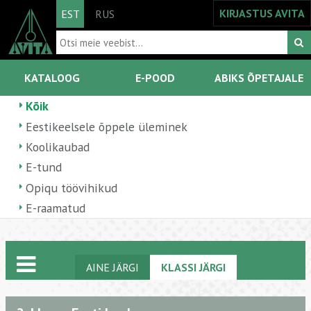
KIRJASTUS AVITA
EST
RUS
KATALOOG
E-POOD
ABIKS ÕPETAJALE
Kõik
Eestikeelsele õppele üleminek
Koolikaubad
E-tund
Opiqu töövihikud
E-raamatud
AINE JÄRGI
KLASSI JÄRGI