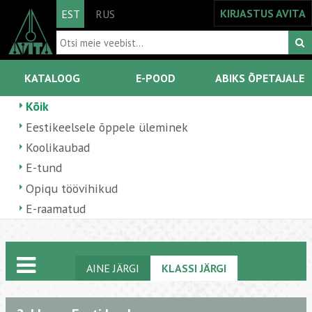
KIRJASTUS AVITA
EST
RUS
KATALOOG
E-POOD
ABIKS ÕPETAJALE
Kõik
Eestikeelsele õppele üleminek
Koolikaubad
E-tund
Opiqu töövihikud
E-raamatud
AINE JÄRGI
KLASSI JÄRGI