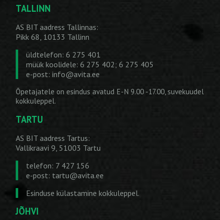
TALLINN
AS BIT aadress Tallinnas:
Pikk 68, 10133 Tallinn
üldtelefon: 6 275 401
müük koolidele: 6 275 402; 6 275 405
e-post:
info@avita.ee
Õpetajatele on esindus avatud E-N 9.00 -17.00, suvekuudel
kokkuleppel.
TARTU
AS BIT aadress Tartus:
Vallikraavi 9, 51003 Tartu
telefon: 7 427 156
e-post:
tartu@avita.ee
Esinduse külastamine kokkuleppel.
JÕHVI