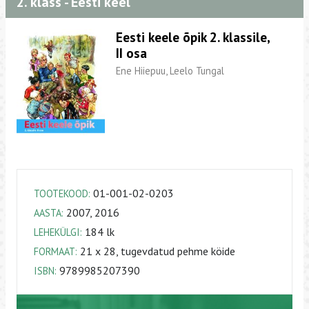
2. klass - Eesti keel
Eesti keele õpik 2. klassile,
II osa
Ene Hiiepuu, Leelo Tungal
01-001-02-0203
TOOTEKOOD:
2007, 2016
AASTA:
184 lk
LEHEKÜLGI:
21 х 28, tugevdatud pehme köide
FORMAAT:
9789985207390
ISBN: