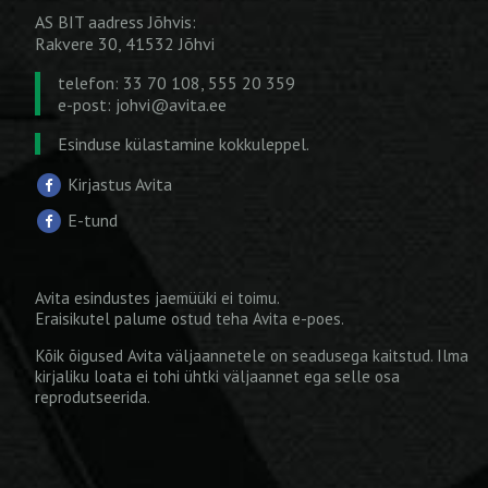
AS BIT aadress Jõhvis:
Rakvere 30, 41532 Jõhvi
telefon: 33 70 108, 555 20 359
e-post:
johvi@avita.ee
Esinduse külastamine kokkuleppel.
Kirjastus Avita
E-tund
Avita esindustes jaemüüki ei toimu.
Eraisikutel palume ostud teha
Avita e-poes
.
Kõik õigused Avita väljaannetele on seadusega kaitstud. Ilma
kirjaliku loata ei tohi ühtki väljaannet ega selle osa
reprodutseerida.