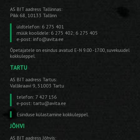
AS BIT aadress Tallinnas:
Pikk 68, 10133 Tallinn
üldtelefon: 6 275 401
müük koolidele: 6 275 402; 6 275 405
e-post:
info@avita.ee
Õpetajatele on esindus avatud E-N 9.00 -17.00, suvekuudel
kokkuleppel.
TARTU
AS BIT aadress Tartus:
Vallikraavi 9, 51003 Tartu
telefon: 7 427 156
e-post:
tartu@avita.ee
Esinduse külastamine kokkuleppel.
JÕHVI
AS BIT aadress Jõhvis: