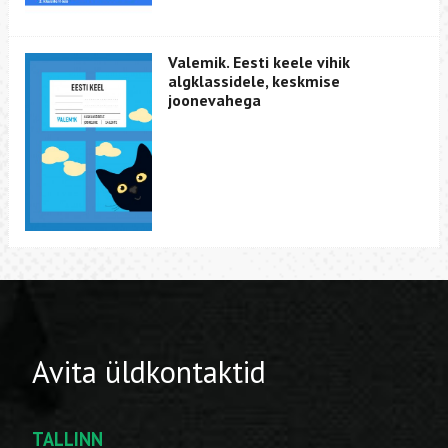
Valemik. Eesti keele vihik
algklassidele, keskmise
joonevahega
Avita üldkontaktid
TALLINN