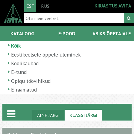
KIRJASTUS AVITA
EST
RUS
KATALOOG
E-POOD
ABIKS ÕPETAJALE
Kõik
Eestikeelsele õppele üleminek
Koolikaubad
E-tund
Opiqu töövihikud
E-raamatud
AINE JÄRGI
KLASSI JÄRGI