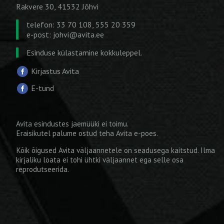
Rakvere 30, 41532 Jõhvi
telefon: 33 70 108, 555 20 359
e-post:
johvi@avita.ee
Esinduse külastamine kokkuleppel.
Kirjastus Avita
E-tund
Avita esindustes jaemüüki ei toimu.
Eraisikutel palume ostud teha
Avita e-poes
.
Kõik õigused Avita väljaannetele on seadusega kaitstud. Ilma
kirjaliku loata ei tohi ühtki väljaannet ega selle osa
reprodutseerida.