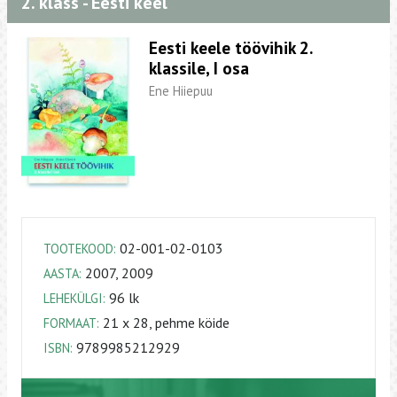
2. klass - Eesti keel
Eesti keele töövihik 2.
klassile, I osa
Ene Hiiepuu
02-001-02-0103
TOOTEKOOD:
2007, 2009
AASTA:
96 lk
LEHEKÜLGI:
21 х 28, pehme köide
FORMAAT:
9789985212929
ISBN: