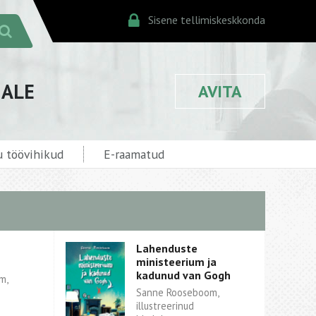
Sisene tellimiskeskkonda
JALE
AVITA
 töövihikud
E-raamatud
Lahenduste
ministeerium ja
kadunud van Gogh
m,
Sanne Rooseboom,
illustreerinud