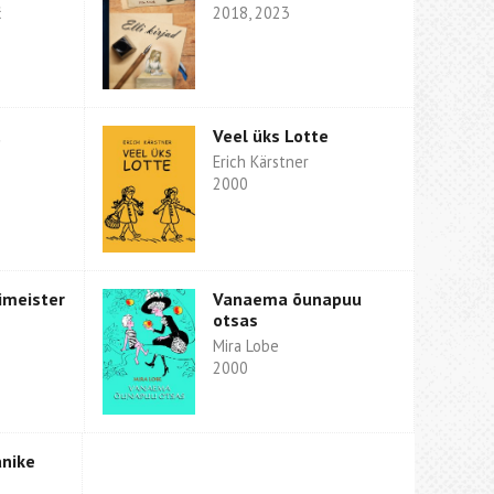
ć
2018, 2023
Veel üks Lotte
Erich Kärstner
2000
imeister
Vanaema õunapuu
otsas
Mira Lobe
2000
anike