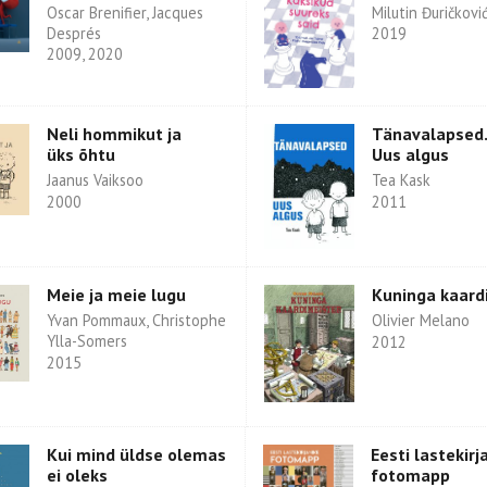
Oscar Brenifier, Jacques
Milutin Đuričkovi
Després
2019
2009, 2020
Neli hommikut ja
Tänavalapsed.
üks õhtu
Uus algus
Jaanus Vaiksoo
Tea Kask
2000
2011
Meie ja meie lugu
Kuninga kaard
Yvan Pommaux, Christophe
Olivier Melano
Ylla-Somers
2012
2015
Kui mind üldse olemas
Eesti lastekirj
ei oleks
fotomapp