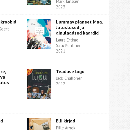
Mark Janssen
2023
ikroobid
Lummav planeet Maa.
Jutustused ja
Geert
ainulaadsed kaardid
Laura Ertimo,
Satu Kontinen
2021
re,
Teaduse lugu
uva
Jack Challoner
atus
2012
ud
Elli kirjad
Pille Arnek