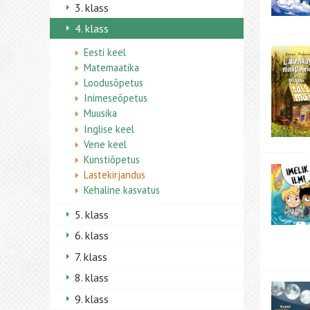
3. klass
4. klass
Eesti keel
Matemaatika
Loodusõpetus
Inimeseõpetus
Muusika
Inglise keel
Vene keel
Kunstiõpetus
Lastekirjandus
Kehaline kasvatus
5. klass
6. klass
7. klass
8. klass
9. klass