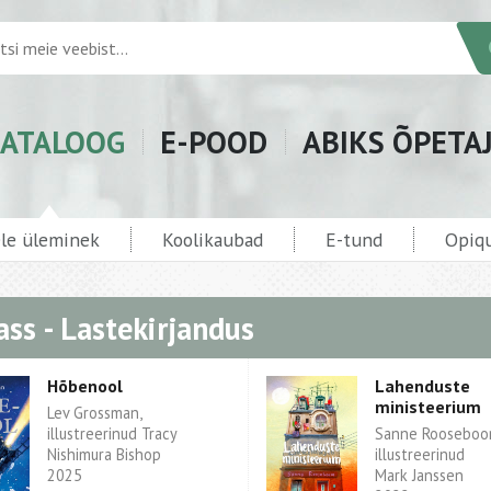
ATALOOG
E-POOD
ABIKS ÕPETA
ele üleminek
Koolikaubad
E-tund
Opiqu
lass - Lastekirjandus
Hõbenool
Lahenduste
ministeerium
Lev Grossman,
illustreerinud Tracy
Sanne Rooseboo
Nishimura Bishop
illustreerinud
2025
Mark Janssen