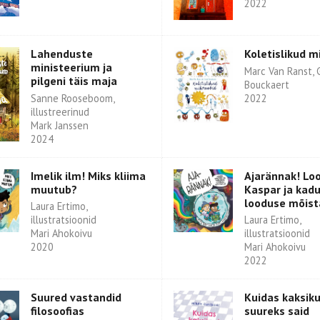
2022
Lahenduste
Koletislikud m
ministeerium ja
Marc Van Ranst, 
pilgeni täis maja
Bouckaert
Sanne Rooseboom,
2022
illustreerinud
Mark Janssen
2024
Imelik ilm! Miks kliima
Ajarännak! Loo
muutub?
Kaspar ja kad
looduse mõist
Laura Ertimo,
illustratsioonid
Laura Ertimo,
Mari Ahokoivu
illustratsioonid
2020
Mari Ahokoivu
2022
Suured vastandid
Kuidas kaksik
filosoofias
suureks said