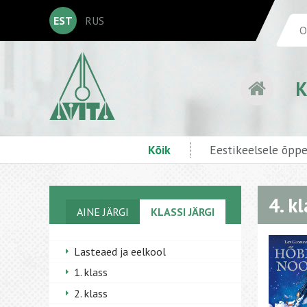
EST
RUS
K
Kõik
Eestikeelsele õpp
4. k
AINE JÄRGI
KLASSI JÄRGI
Lasteaed ja eelkool
1. klass
2. klass