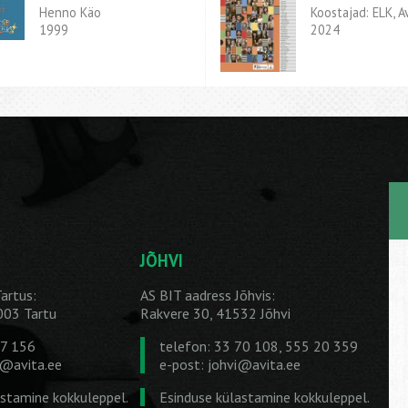
Henno Käo
Koostajad: ELK, A
1999
2024
JÕHVI
artus:
AS BIT aadress Jõhvis:
1003 Tartu
Rakvere 30, 41532 Jõhvi
27 156
telefon: 33 70 108, 555 20 359
u@avita.ee
e-post:
johvi@avita.ee
astamine kokkuleppel.
Esinduse külastamine kokkuleppel.