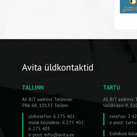
Avita üldkontaktid
TALLINN
TARTU
AS BIT aadress Tallinnas:
AS BIT aadress T
Pikk 68, 10133 Tallinn
Vallikraavi 9, 5
üldtelefon: 6 275 401
telefon: 7 4
müük koolidele: 6 275 402;
e-post:
tart
6 275 405
Esinduse kül
e-post:
info@avita.ee