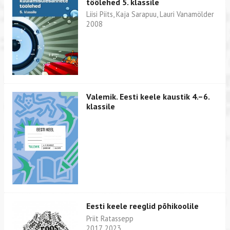
töölehed 5. klassile
Liisi Piits, Kaja Sarapuu, Lauri Vanamölder
2008
Valemik. Eesti keele kaustik 4.–6.
klassile
Eesti keele reeglid põhikoolile
Priit Ratassepp
2017, 2023