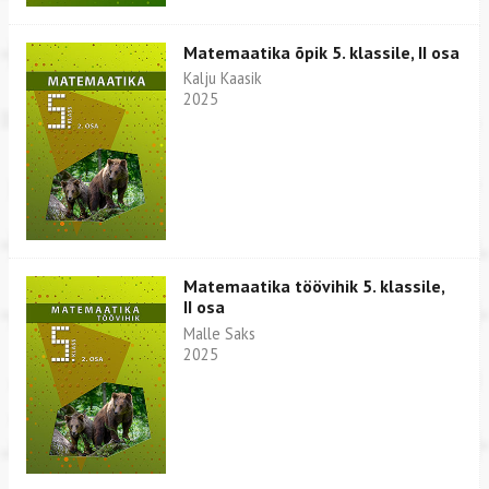
Matemaatika õpik 5. klassile, II osa
Kalju Kaasik
2025
Matemaatika töövihik 5. klassile,
II osa
Malle Saks
2025