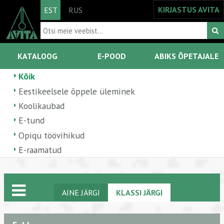
KIRJASTUS AVITA
EST
RUS
KATALOOG
E-POOD
ABIKS ÕPETAJALE
Kõik
Eestikeelsele õppele üleminek
Koolikaubad
E-tund
Opiqu töövihikud
E-raamatud
AINE JÄRGI
KLASSI JÄRGI