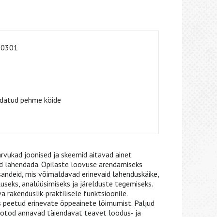
-0301
datud pehme köide
 arvukad joonised ja skeemid aitavad ainet
d lahendada. Õpilaste loovuse arendamiseks
esandeid, mis võimaldavad erinevaid lahenduskäike,
useks, analüüsimiseks ja järelduste tegemiseks.
 rakenduslik-praktilisele funktsioonile.
s peetud erinevate õppeainete lõimumist. Paljud
fotod annavad täiendavat teavet loodus- ja