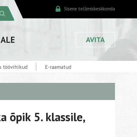
Sisene tellimiskeskkonda
JALE
AVITA
 töövihikud
E-raamatud
 õpik 5. klassile,