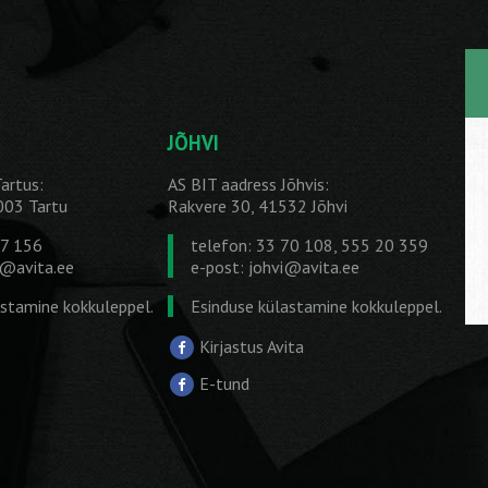
JÕHVI
artus:
AS BIT aadress Jõhvis:
1003 Tartu
Rakvere 30, 41532 Jõhvi
27 156
telefon: 33 70 108, 555 20 359
u@avita.ee
e-post:
johvi@avita.ee
astamine kokkuleppel.
Esinduse külastamine kokkuleppel.
Kirjastus Avita
E-tund