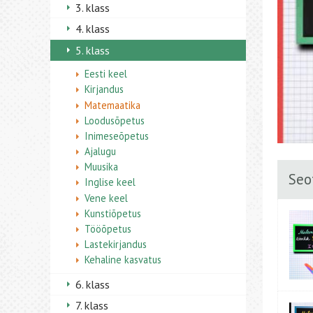
3. klass
4. klass
5. klass
Eesti keel
Kirjandus
Matemaatika
Loodusõpetus
Inimeseõpetus
Ajalugu
Muusika
Seo
Inglise keel
Vene keel
Kunstiõpetus
Tööõpetus
Lastekirjandus
Kehaline kasvatus
6. klass
7. klass