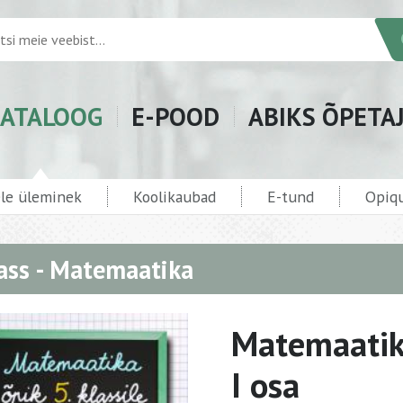
ATALOOG
E-POOD
ABIKS ÕPETA
ele üleminek
Koolikaubad
E-tund
Opiqu
lass - Matemaatika
Matemaatika
I osa