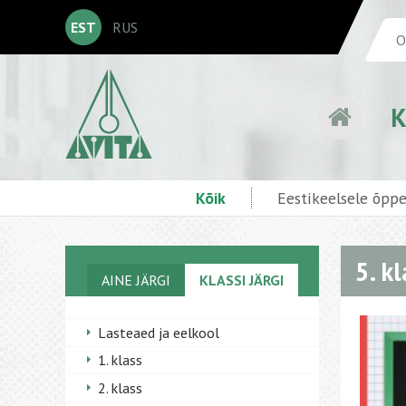
EST
RUS
K
Kõik
Eestikeelsele õpp
5. k
AINE JÄRGI
KLASSI JÄRGI
Lasteaed ja eelkool
1. klass
2. klass