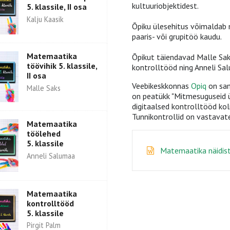
kultuuriobjektidest.
5. klassile, II osa
Kalju Kaasik
Õpiku ülesehitus võimaldab ni
paaris- või grupitöö kaudu.
Matemaatika
Õpikut täiendavad Malle Saks
töövihik 5. klassile,
kontrolltööd ning Anneli Sa
II osa
Veebikeskkonnas
Opiq
on sam
Malle Saks
on peatükk "Mitmesuguseid ü
digitaalsed kontrolltööd kol
Tunnikontrollid on vastavat
Matemaatika
töölehed
5. klassile
Matemaatika näidist
Anneli Salumaa
Matemaatika
kontrolltööd
5. klassile
Pirgit Palm