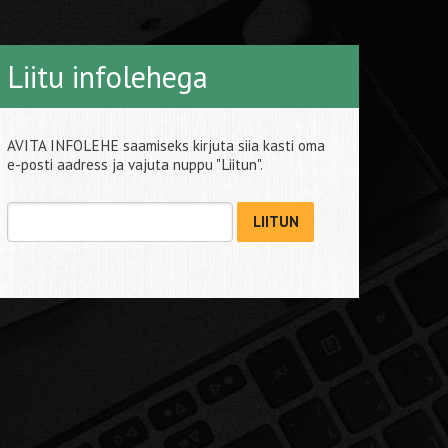
Liitu infolehega
AVITA INFOLEHE saamiseks kirjuta siia kasti oma
e-posti aadress ja vajuta nuppu "Liitun".
LIITUN