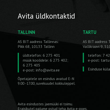
Avita üldkontaktid
TALLINN
TARTU
AS BIT aadress Tallinnas:
AS BIT aadress T
Pikk 68, 10133 Tallinn
Vallikraavi 9, 5
üldtelefon: 6 275 401
telefon: 7 4
müük koolidele: 6 275 402;
e-post:
tart
6 275 405
Esinduse kül
e-post:
info@avita.ee
Õpetajatele on esindus avatud E-N
9.00 -17.00, suvekuudel kokkuleppel.
Avita esindustes jaemüüki ei toimu.
Eraisikutel palume ostud teha
Avita e-poes
.