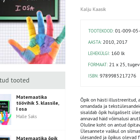
Kalju Kaasik
01-009-05
TOOTEKOOD:
2010, 2017
AASTA:
160 lk
LEHEKÜLGI:
21 x 25, tugev
FORMAAT:
9789985217276
ISBN:
tud tooted
Matemaatika
Õpik on hästi illustreeritud,
töövihik 5. klassile,
omandada ja tekstülesandei
I osa
sisaldab õpik hulgaliselt ül
Malle Saks
annavad häid võimalusi arutl
Oluline koht on antud õpitava
Ülesannete valikul on silma
ülesanded ja õpikus olevad 
Matemaatika õpik