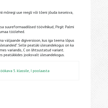
i mõnegi uue reegli või tõeni jõuda iseseisva,
a suureformaadilised töövihikud, Pirgit Palmi
lumaa töölehed.
a väljaande digiversioon, kus iga teema lõpus
lesandeid". Selle peatüki ülesandekogus on ka
mes variandis, C on lihtsustatud variant.
es peatükkides jooksvalt ülesandekogus.
öökava 5. klassile, I poolaasta