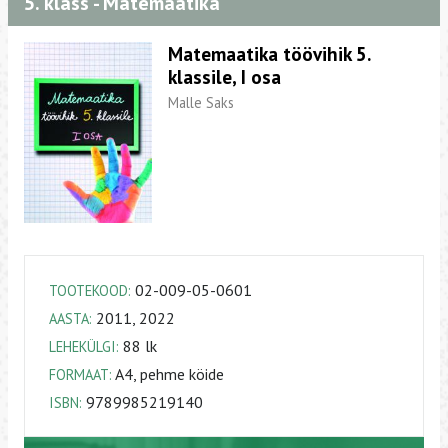
5. klass - Matemaatika
Matemaatika töövihik 5.
klassile, I osa
Malle Saks
02-009-05-0601
TOOTEKOOD:
2011, 2022
AASTA:
88 lk
LEHEKÜLGI:
A4, pehme köide
FORMAAT:
9789985219140
ISBN: