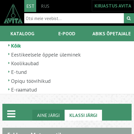
KIRJASTUS AVITA
EST
RUS
KATALOOG
E-POOD
ABIKS ÕPETAJALE
Kõik
Eestikeelsele õppele üleminek
Koolikaubad
E-tund
Opiqu töövihikud
E-raamatud
AINE JÄRGI
KLASSI JÄRGI