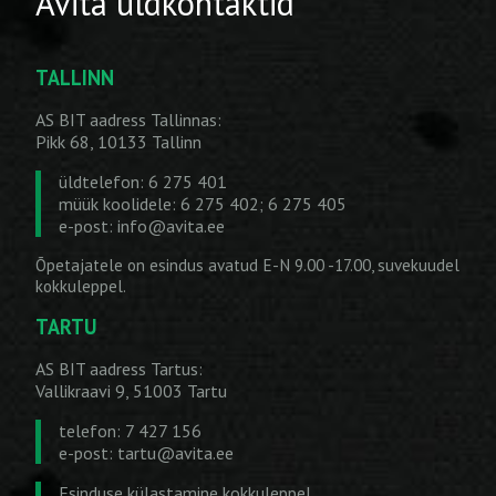
Avita üldkontaktid
TALLINN
AS BIT aadress Tallinnas:
Pikk 68, 10133 Tallinn
üldtelefon: 6 275 401
müük koolidele: 6 275 402; 6 275 405
e-post:
info@avita.ee
Õpetajatele on esindus avatud E-N 9.00 -17.00, suvekuudel
kokkuleppel.
TARTU
AS BIT aadress Tartus:
Vallikraavi 9, 51003 Tartu
telefon: 7 427 156
e-post:
tartu@avita.ee
Esinduse külastamine kokkuleppel.