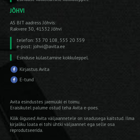
JÕHVI
AS BIT aadress Jõhvis:
Rakvere 30, 41532 Jõhvi
telefon: 33 70 108, 555 20 359
e-post:
johvi@avita.ee
Esinduse külastamine kokkuleppel.
Kirjastus Avita
E-tund
Avita esindustes jaemüüki ei toimu.
Eraisikutel palume ostud teha
Avita e-poes
.
Kõik õigused Avita väljaannetele on seadusega kaitstud. Ilma
kirjaliku loata ei tohi ühtki väljaannet ega selle osa
reprodutseerida.