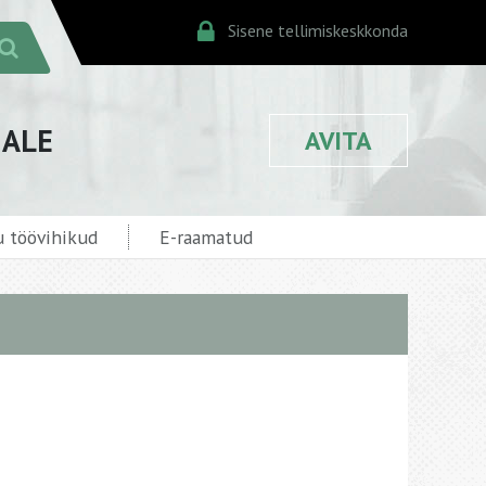
Sisene tellimiskeskkonda
JALE
AVITA
 töövihikud
E-raamatud