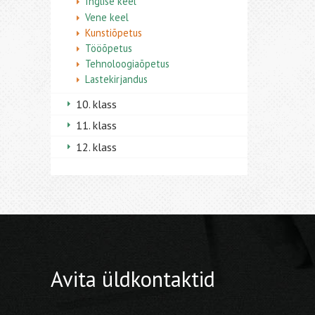
Inglise keel
Vene keel
Kunstiõpetus
Tööõpetus
Tehnoloogiaõpetus
Lastekirjandus
10. klass
11. klass
12. klass
Avita üldkontaktid