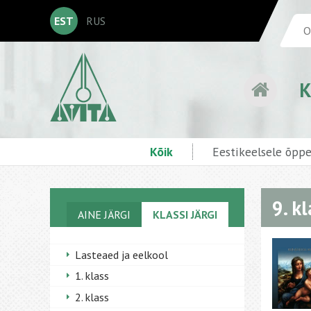
EST
RUS
K
Kõik
Eestikeelsele õpp
9. k
AINE JÄRGI
KLASSI JÄRGI
Lasteaed ja eelkool
1. klass
2. klass