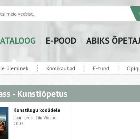
ATALOOG
E-POOD
ABIKS ÕPETA
ele üleminek
Koolikaubad
E-tund
Opiqu
lass - Kunstiõpetus
Kunstilugu koolidele
Lauri Leesi, Tiiu Viirand
2003