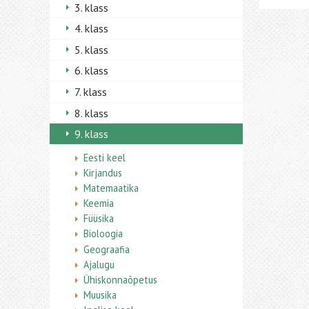
3. klass
4. klass
5. klass
6. klass
7. klass
8. klass
9. klass
Eesti keel
Kirjandus
Matemaatika
Keemia
Füüsika
Bioloogia
Geograafia
Ajalugu
Ühiskonnaõpetus
Muusika