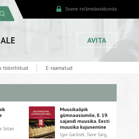
Sisene tellimiskeskkonda
JALE
AVITA
 töövihikud
E-raamatud
hik
Muusikaõpik
e
gümnaasiumile, II. 19.
sajandi muusika. Eesti
muusika kujunemine
 Siitan
Igor Garšnek, Taive Särg,