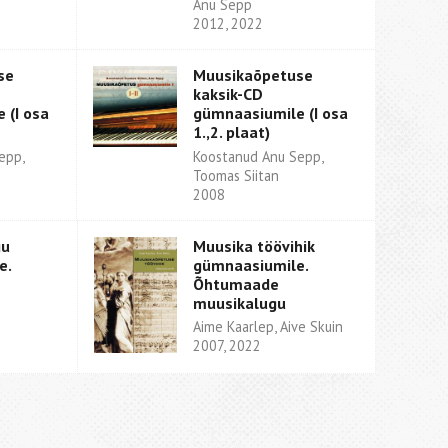
Anu Sepp
2012, 2022
se
Muusikaõpetuse
kaksik-CD
 (I osa
gümnaasiumile (I osa
1.,2. plaat)
epp,
Koostanud Anu Sepp,
Toomas Siitan
2008
gu
Muusika töövihik
e.
gümnaasiumile.
Õhtumaade
muusikalugu
Aime Kaarlep, Aive Skuin
2007, 2022