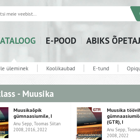
ATALOOG
E-POOD
ABIKS ÕPETA
ele üleminek
Koolikaubad
E-tund
Opiqu
klass - Muusika
Muusikaõpik
Muusika töövi
gümnaasiumile, I
gümnaasiumil
(GTR), I
Anu Sepp, Toomas Siitan
2008, 2016, 2022
Anu Sepp, Toomas
2008, 2022