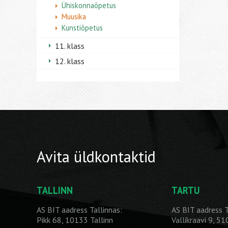
Ühiskonnaõpetus
Muusika
Kunstiõpetus
11. klass
12. klass
Avita üldkontaktid
TALLINN
TARTU
AS BIT aadress Tallinnas:
AS BIT aadress T
Pikk 68, 10133 Tallinn
Vallikraavi 9, 5