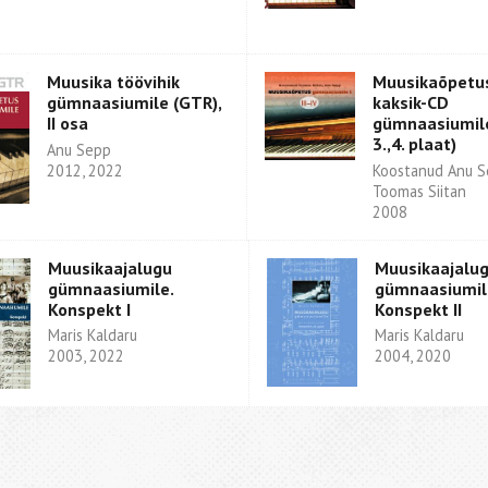
Muusika töövihik
Muusikaõpetu
gümnaasiumile (GTR),
kaksik-CD
II osa
gümnaasiumile
3.,4. plaat)
Anu Sepp
2012, 2022
Koostanud Anu S
Toomas Siitan
2008
Muusikaajalugu
Muusikaajalu
gümnaasiumile.
gümnaasiumil
Konspekt I
Konspekt II
Maris Kaldaru
Maris Kaldaru
2003, 2022
2004, 2020