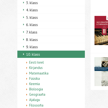
3. klass
4. klass
5. klass
6. klass
7. klass
8. klass
9. klass
10. klass
Eesti keel
Kirjandus
Matemaatika
Füüsika
Keemia
Bioloogia
Geograafia
Ajalugu
Filosoofia