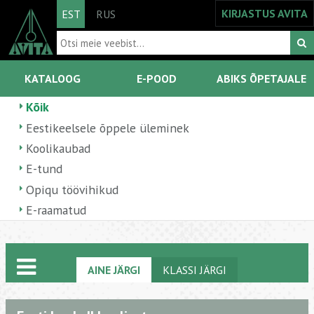
KIRJASTUS AVITA
EST
RUS
KATALOOG
E-POOD
ABIKS ÕPETAJALE
Kõik
Eestikeelsele õppele üleminek
Koolikaubad
E-tund
Opiqu töövihikud
E-raamatud
AINE JÄRGI
KLASSI JÄRGI