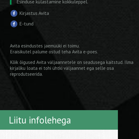
Esinduse külastamine kokkuleppel.
Kirjastus Avita
E-tund
Avita esindustes jaemüüki ei toimu.
Eraisikutel palume ostud teha
Avita e-poes
.
Kõik õigused Avita väljaannetele on seadusega kaitstud. Ilma
kirjaliku loata ei tohi ühtki väljaannet ega selle osa
reprodutseerida.
Liitu infolehega