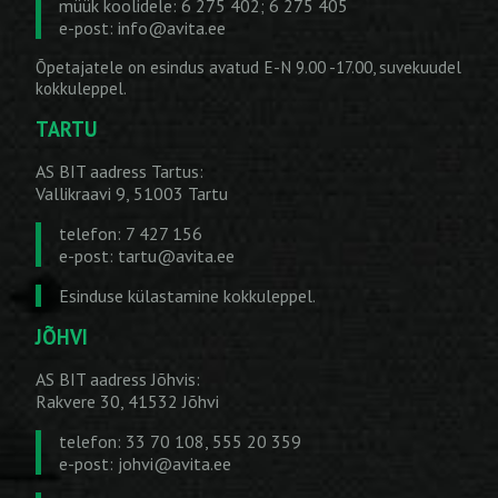
müük koolidele: 6 275 402; 6 275 405
e-post:
info@avita.ee
Õpetajatele on esindus avatud E-N 9.00 -17.00, suvekuudel
kokkuleppel.
TARTU
AS BIT aadress Tartus:
Vallikraavi 9, 51003 Tartu
telefon: 7 427 156
e-post:
tartu@avita.ee
Esinduse külastamine kokkuleppel.
JÕHVI
AS BIT aadress Jõhvis:
Rakvere 30, 41532 Jõhvi
telefon: 33 70 108, 555 20 359
e-post:
johvi@avita.ee