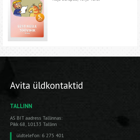
Avita üldkontaktid
TALLINN
AS BIT aadress Tallinnas:
Pikk 68, 10133 Tallinn
üldtelefon: 6 275 401