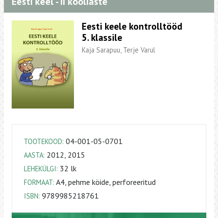
Eesti keel - II kooliaste
Eesti keele kontrolltööd
5. klassile
Kaja Sarapuu, Terje Varul
04-001-05-0701
TOOTEKOOD:
2012, 2015
AASTA:
32 lk
LEHEKÜLGI:
A4, pehme köide, perforeeritud
FORMAAT:
9789985218761
ISBN: