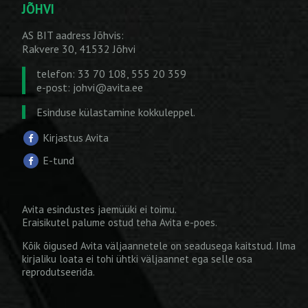
JÕHVI
AS BIT aadress Jõhvis:
Rakvere 30, 41532 Jõhvi
telefon: 33 70 108, 555 20 359
e-post:
johvi@avita.ee
Esinduse külastamine kokkuleppel.
Kirjastus Avita
E-tund
Avita esindustes jaemüüki ei toimu.
Eraisikutel palume ostud teha
Avita e-poes
.
Kõik õigused Avita väljaannetele on seadusega kaitstud. Ilma
kirjaliku loata ei tohi ühtki väljaannet ega selle osa
reprodutseerida.