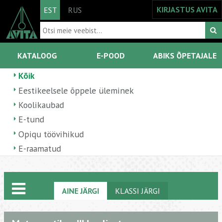
KIRJASTUS AVITA
EST
RUS
KATALOOG
E-POOD
ABIKS ÕPETAJALE
Kõik
Eestikeelsele õppele üleminek
Koolikaubad
E-tund
Opiqu töövihikud
E-raamatud
AINE JÄRGI
KLASSI JÄRGI