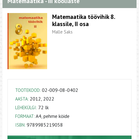
Matemaatika - III kooliaste
Matemaatika töövihik 8.
klassile, II osa
Malle Saks
02-009-08-0402
TOOTEKOOD:
2012, 2022
AASTA:
72 lk
LEHEKÜLGI:
A4, pehme köide
FORMAAT:
9789985219058
ISBN: