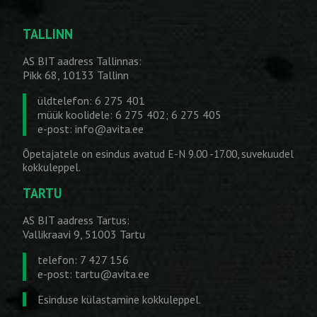
TALLINN
AS BIT aadress Tallinnas:
Pikk 68, 10133 Tallinn
üldtelefon: 6 275 401
müük koolidele: 6 275 402; 6 275 405
e-post:
info@avita.ee
Õpetajatele on esindus avatud E-N 9.00 -17.00, suvekuudel
kokkuleppel.
TARTU
AS BIT aadress Tartus:
Vallikraavi 9, 51003 Tartu
telefon: 7 427 156
e-post:
tartu@avita.ee
Esinduse külastamine kokkuleppel.