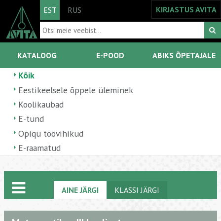
KIRJASTUS AVITA
EST
RUS
KATALOOG
E-POOD
ABIKS ÕPETAJALE
Kõik
Eestikeelsele õppele üleminek
Koolikaubad
E-tund
Opiqu töövihikud
E-raamatud
AINE JÄRGI
KLASSI JÄRGI