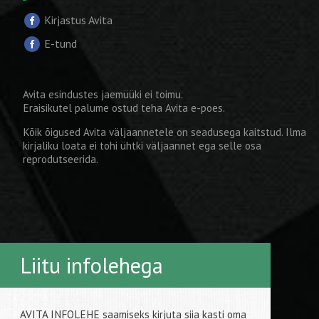
Kirjastus Avita
E-tund
Avita esindustes jaemüüki ei toimu.
Eraisikutel palume ostud teha
Avita e-poes
.
Kõik õigused Avita väljaannetele on seadusega kaitstud. Ilma
kirjaliku loata ei tohi ühtki väljaannet ega selle osa
reprodutseerida.
Liitu infolehega
AVITA INFOLEHE saamiseks kirjuta siia kasti oma