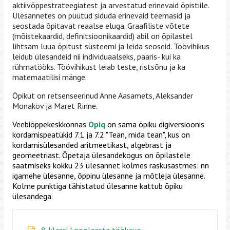
aktiivõppestrateegiatest ja arvestatud erinevaid õpistiile.
Ülesannetes on püütud siduda erinevaid teemasid ja
seostada õpitavat reaalse eluga. Graafiliste võtete
(mõistekaardid, definitsioonikaardid) abil on õpilastel
lihtsam luua õpitust süsteemi ja leida seoseid. Töövihikus
leidub ülesandeid nii individuaalseks, paaris- kui ka
rühmatööks. Töövihikust leiab teste, ristsõnu ja ka
matemaatilisi mänge.
Õpikut on retsenseerinud Anne Aasamets, Aleksander
Monakov ja Maret Rinne.
Veebiõppekeskkonnas
Opiq
on sama õpiku digiversioonis
kordamispeatükid 7.1 ja 7.2 "Tean, mida tean", kus on
kordamisülesanded aritmeetikast, algebrast ja
geomeetriast. Õpetaja ülesandekogus on õpilastele
saatmiseks kokku 23 ülesannet kolmes raskusastmes: nn
igamehe ülesanne, õppinu ülesanne ja mõtleja ülesanne.
Kolme punktiga tähistatud ülesanne kattub õpiku
ülesandega.
8. klassi I poolaasta töökava