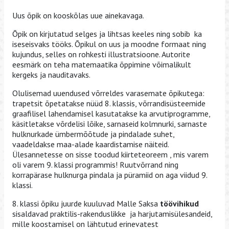
Uus õpik on kooskõlas uue ainekavaga.
Õpik on kirjutatud selges ja lihtsas keeles ning sobib ka
iseseisvaks tööks. Õpikul on uus ja moodne formaat ning
kujundus, selles on rohkesti illustratsioone. Autorite
eesmärk on teha matemaatika õppimine võimalikult
kergeks ja nauditavaks.
Olulisemad uuendused võrreldes varasemate õpikutega:
trapetsit õpetatakse nüüd 8. klassis, võrrandisüsteemide
graafilisel lahendamisel kasutatakse ka arvutiprogramme,
käsitletakse võrdelisi lõike, sarnaseid kolmnurki, sarnaste
hulknurkade ümbermõõtude ja pindalade suhet,
vaadeldakse maa-alade kaardistamise näiteid.
Ülesannetesse on sisse toodud kiirteteoreem , mis varem
oli varem 9. klassi programmis! Ruutvõrrand ning
korrapärase hulknurga pindala ja püramiid on aga viidud 9.
klassi.
8. klassi õpiku juurde kuuluvad Malle Saksa
töövihikud
sisaldavad praktilis-rakenduslikke ja harjutamisülesandeid,
mille koostamisel on lähtutud erinevatest