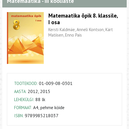
Matemaatika - III kooliaste
Matemaatika õpik 8. klassile,
I osa
Kersti Kaldmäe, Anneli Kontson, Kärt
Matiisen, Enno Pais
01-009-08-0301
TOOTEKOOD:
2012, 2015
AASTA:
88 lk
LEHEKÜLGI:
A4, pehme köide
FORMAAT:
9789985218037
ISBN: