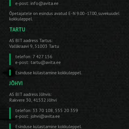
e-post:
info@avita.ee
Õpetajatele on esindus avatud E-N 9.00 -17.00, suvekuudel
kokkuleppel.
TARTU
AS BIT aadress Tartus:
Vallikraavi 9, 51003 Tartu
telefon: 7 427 156
e-post:
tartu@avita.ee
Esinduse külastamine kokkuleppel.
JÕHVI
AS BIT aadress Jõhvis:
Rakvere 30, 41532 Jõhvi
telefon: 33 70 108, 555 20 359
e-post:
johvi@avita.ee
Esinduse külastamine kokkuleppel.