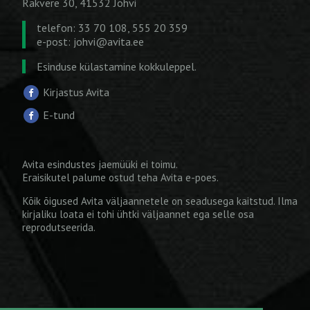
Rakvere 30, 41532 Jõhvi
telefon: 33 70 108, 555 20 359
e-post:
johvi@avita.ee
Esinduse külastamine kokkuleppel.
Kirjastus Avita
E-tund
Avita esindustes jaemüüki ei toimu.
Eraisikutel palume ostud teha
Avita e-poes
.
Kõik õigused Avita väljaannetele on seadusega kaitstud. Ilma
kirjaliku loata ei tohi ühtki väljaannet ega selle osa
reprodutseerida.