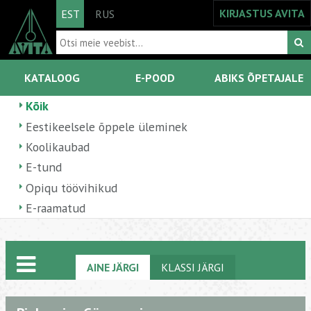
KIRJASTUS AVITA
EST
RUS
KATALOOG
E-POOD
ABIKS ÕPETAJALE
Kõik
Eestikeelsele õppele üleminek
Koolikaubad
E-tund
Opiqu töövihikud
E-raamatud
AINE JÄRGI
KLASSI JÄRGI