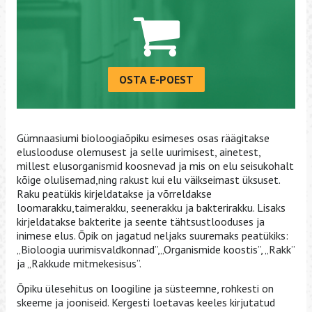
OSTA E-POEST
Gümnaasiumi bioloogiaõpiku esimeses osas räägitakse
eluslooduse olemusest ja selle uurimisest, ainetest,
millest elusorganismid koosnevad ja mis on elu seisukohalt
kõige olulisemad,ning rakust kui elu väikseimast üksuset.
Raku peatükis kirjeldatakse ja võrreldakse
loomarakku,taimerakku, seenerakku ja bakterirakku. Lisaks
kirjeldatakse bakterite ja seente tähtsustlooduses ja
inimese elus. Õpik on jagatud neljaks suuremaks peatükiks:
„Bioloogia uurimisvaldkonnad”,„Organismide koostis”, „Rakk”
ja „Rakkude mitmekesisus”.
Õpiku ülesehitus on loogiline ja süsteemne, rohkesti on
skeeme ja jooniseid. Kergesti loetavas keeles kirjutatud