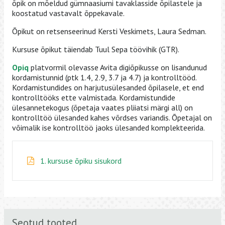
õpik on mõeldud gümnaasiumi tavaklasside õpilastele ja
koostatud vastavalt õppekavale.
Õpikut on retsenseerinud Kersti Veskimets, Laura Sedman.
Kursuse õpikut täiendab Tuul Sepa töövihik (GTR).
Opiq
platvormil olevasse Avita digiõpikusse on lisandunud
kordamistunnid (ptk 1.4, 2.9, 3.7 ja 4.7) ja kontrolltööd.
Kordamistundides on harjutusülesanded õpilasele, et end
kontrolltööks ette valmistada. Kordamistundide
ülesannetekogus (õpetaja vaates pliiatsi märgi all) on
kontrolltöö ülesanded kahes võrdses variandis. Õpetajal on
võimalik ise kontrolltöö jaoks ülesanded komplekteerida.
1. kursuse õpiku sisukord
Seotud tooted