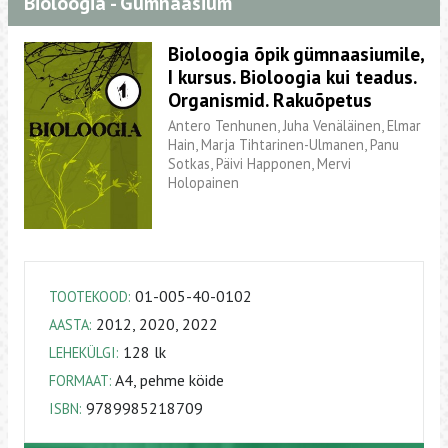
Bioloogia - Gümnaasium
Bioloogia õpik gümnaasiumile,
I kursus. Bioloogia kui teadus.
Organismid. Rakuõpetus
Antero Tenhunen, Juha Venäläinen, Elmar
Hain, Marja Tihtarinen-Ulmanen, Panu
Sotkas, Päivi Happonen, Mervi
Holopainen
01-005-40-0102
TOOTEKOOD:
2012, 2020, 2022
AASTA:
128 lk
LEHEKÜLGI:
A4, pehme köide
FORMAAT:
9789985218709
ISBN: