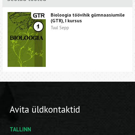
Bioloogia töövihik gümnaasiumile
(GTR), I kursus
Tuul Sepp
Avita üldkontaktid
TALLINN