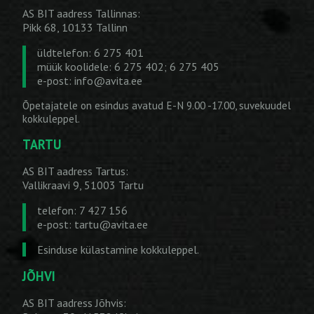
AS BIT aadress Tallinnas:
Pikk 68, 10133 Tallinn
üldtelefon: 6 275 401
müük koolidele: 6 275 402; 6 275 405
e-post:
info@avita.ee
Õpetajatele on esindus avatud E-N 9.00 -17.00, suvekuudel
kokkuleppel.
TARTU
AS BIT aadress Tartus:
Vallikraavi 9, 51003 Tartu
telefon: 7 427 156
e-post:
tartu@avita.ee
Esinduse külastamine kokkuleppel.
JÕHVI
AS BIT aadress Jõhvis: