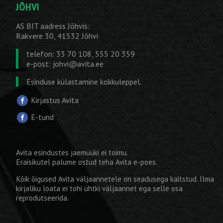
JÕHVI
AS BIT aadress Jõhvis:
Rakvere 30, 41532 Jõhvi
telefon: 33 70 108, 555 20 359
e-post:
johvi@avita.ee
Esinduse külastamine kokkuleppel.
Kirjastus Avita
E-tund
Avita esindustes jaemüüki ei toimu.
Eraisikutel palume ostud teha
Avita e-poes
.
Kõik õigused Avita väljaannetele on seadusega kaitstud. Ilma
kirjaliku loata ei tohi ühtki väljaannet ega selle osa
reprodutseerida.