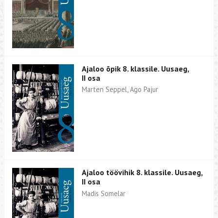
Ajaloo õpik 8. klassile. Uusaeg,
II osa
Marten Seppel, Ago Pajur
Ajaloo töövihik 8. klassile. Uusaeg,
II osa
Madis Somelar