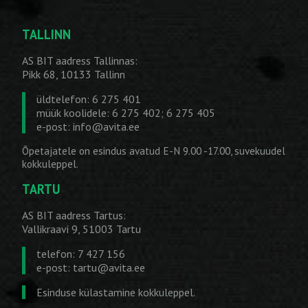
TALLINN
AS BIT aadress Tallinnas:
Pikk 68, 10133 Tallinn
üldtelefon: 6 275 401
müük koolidele: 6 275 402; 6 275 405
e-post:
info@avita.ee
Õpetajatele on esindus avatud E-N 9.00 -17.00, suvekuudel
kokkuleppel.
TARTU
AS BIT aadress Tartus:
Vallikraavi 9, 51003 Tartu
telefon: 7 427 156
e-post:
tartu@avita.ee
Esinduse külastamine kokkuleppel.