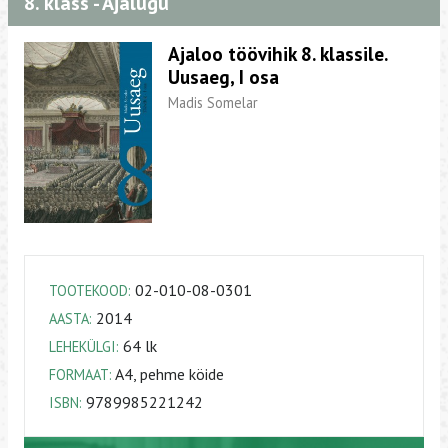
8. klass - Ajalugu
Ajaloo töövihik 8. klassile.
Uusaeg, I osa
Madis Somelar
02-010-08-0301
TOOTEKOOD:
2014
AASTA:
64 lk
LEHEKÜLGI:
A4, pehme köide
FORMAAT:
9789985221242
ISBN: