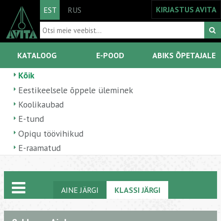
KIRJASTUS AVITA
EST
RUS
KATALOOG
E-POOD
ABIKS ÕPETAJALE
Kõik
Eestikeelsele õppele üleminek
Koolikaubad
E-tund
Opiqu töövihikud
E-raamatud
AINE JÄRGI
KLASSI JÄRGI