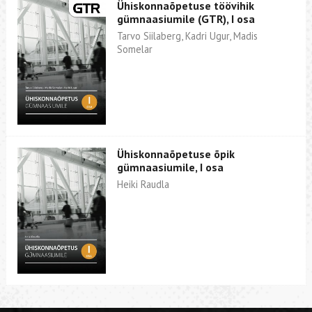
Ühiskonnaõpetuse töövihik
gümnaasiumile (GTR), I osa
Tarvo Siilaberg, Kadri Ugur, Madis
Somelar
Ühiskonnaõpetuse õpik
gümnaasiumile, I osa
Heiki Raudla