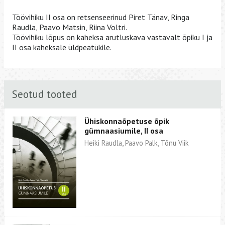
Töövihiku II osa on retsenseerinud Piret Tänav, Ringa
Raudla, Paavo Matsin, Riina Voltri.
Töövihiku lõpus on kaheksa arutluskava vastavalt õpiku I ja
II osa kaheksale üldpeatükile.
Seotud tooted
Ühiskonnaõpetuse õpik
gümnaasiumile, II osa
Heiki Raudla, Paavo Palk, Tõnu Viik