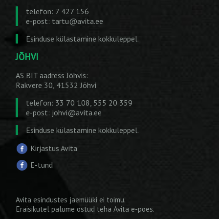
telefon: 7 427 156
e-post:
tartu@avita.ee
Esinduse külastamine kokkuleppel.
JÕHVI
AS BIT aadress Jõhvis:
Rakvere 30, 41532 Jõhvi
telefon: 33 70 108, 555 20 359
e-post:
johvi@avita.ee
Esinduse külastamine kokkuleppel.
Kirjastus Avita
E-tund
Avita esindustes jaemüüki ei toimu.
Eraisikutel palume ostud teha
Avita e-poes
.