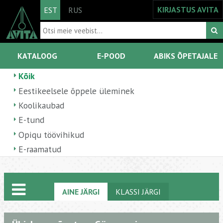
KIRJASTUS AVITA
EST
RUS
KATALOOG
E-POOD
ABIKS ÕPETAJALE
Kõik
Eestikeelsele õppele üleminek
Koolikaubad
E-tund
Opiqu töövihikud
E-raamatud
AINE JÄRGI
KLASSI JÄRGI