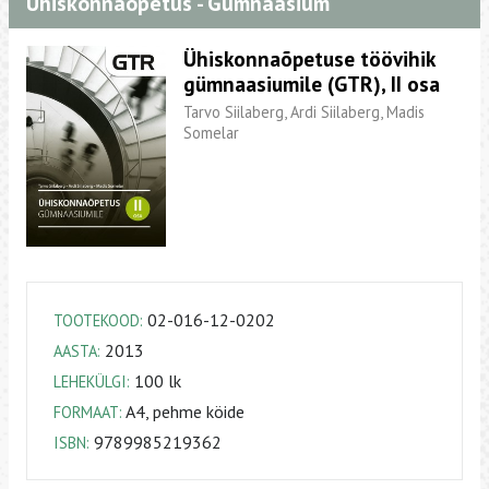
Ühiskonnaõpetus - Gümnaasium
Ühiskonnaõpetuse töövihik
gümnaasiumile (GTR), II osa
Tarvo Siilaberg, Ardi Siilaberg, Madis
Somelar
02-016-12-0202
TOOTEKOOD:
2013
AASTA:
100 lk
LEHEKÜLGI:
A4, pehme köide
FORMAAT:
9789985219362
ISBN: