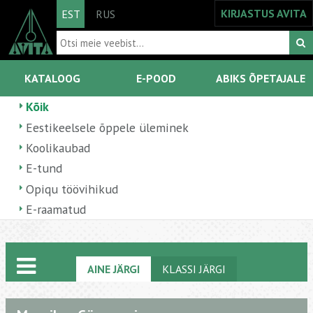
KIRJASTUS AVITA
EST
RUS
KATALOOG
E-POOD
ABIKS ÕPETAJALE
Kõik
Eestikeelsele õppele üleminek
Koolikaubad
E-tund
Opiqu töövihikud
E-raamatud
AINE JÄRGI
KLASSI JÄRGI