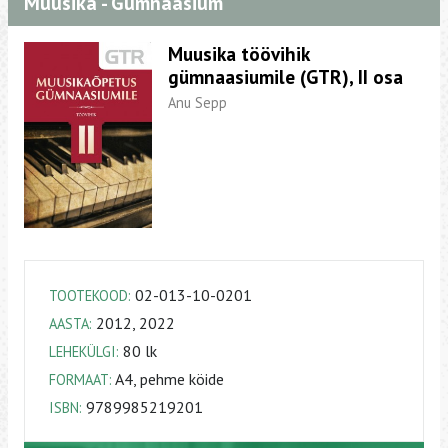
Muusika - Gümnaasium
Muusika töövihik
gümnaasiumile (GTR), II osa
Anu Sepp
02-013-10-0201
TOOTEKOOD:
2012, 2022
AASTA:
80 lk
LEHEKÜLGI:
A4, pehme köide
FORMAAT:
9789985219201
ISBN: