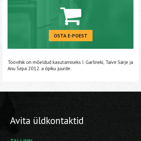
OSTA E-POEST
Töövihik on mõeldud kasutamiseks I. Garšneki, Taive Särje ja
Anu Sepa 2012. a õpiku juurde.
Avita üldkontaktid