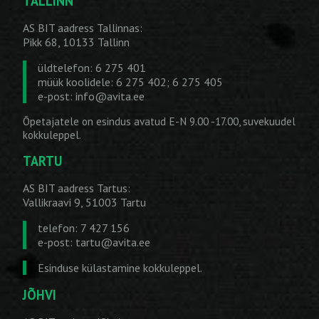
TALLINN
AS BIT aadress Tallinnas:
Pikk 68, 10133 Tallinn
üldtelefon: 6 275 401
müük koolidele: 6 275 402; 6 275 405
e-post:
info@avita.ee
Õpetajatele on esindus avatud E-N 9.00 -17.00, suvekuudel
kokkuleppel.
TARTU
AS BIT aadress Tartus:
Vallikraavi 9, 51003 Tartu
telefon: 7 427 156
e-post:
tartu@avita.ee
Esinduse külastamine kokkuleppel.
JÕHVI