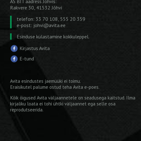
AS BIT aadress Jõhvis:
Rakvere 30, 41532 Jõhvi
telefon: 33 70 108, 555 20 359
e-post:
johvi@avita.ee
Esinduse külastamine kokkuleppel.
Kirjastus Avita
E-tund
Avita esindustes jaemüüki ei toimu.
Eraisikutel palume ostud teha
Avita e-poes
.
Kõik õigused Avita väljaannetele on seadusega kaitstud. Ilma
kirjaliku loata ei tohi ühtki väljaannet ega selle osa
reprodutseerida.