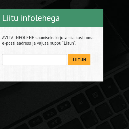
Liitu infolehega
AVITA INFOLEHE saamiseks kirjuta siia kasti oma
e-posti aadress ja vajuta nuppu "Liitun".
LIITUN