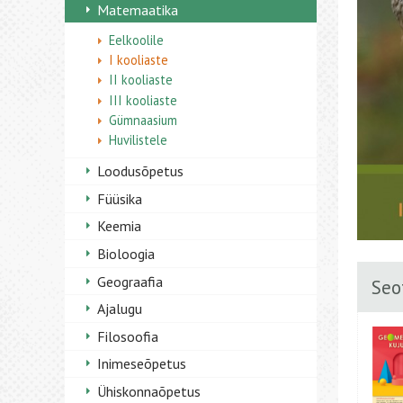
Matemaatika
Eelkoolile
I kooliaste
II kooliaste
III kooliaste
Gümnaasium
Huvilistele
Loodusõpetus
Füüsika
Keemia
Bioloogia
Geograafia
Seo
Ajalugu
Filosoofia
Inimeseõpetus
Ühiskonnaõpetus