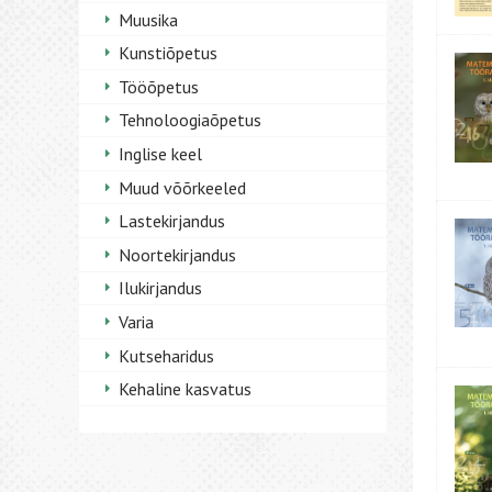
Muusika
Kunstiõpetus
Tööõpetus
Tehnoloogiaõpetus
Inglise keel
Muud võõrkeeled
Lastekirjandus
Noortekirjandus
Ilukirjandus
Varia
Kutseharidus
Kehaline kasvatus