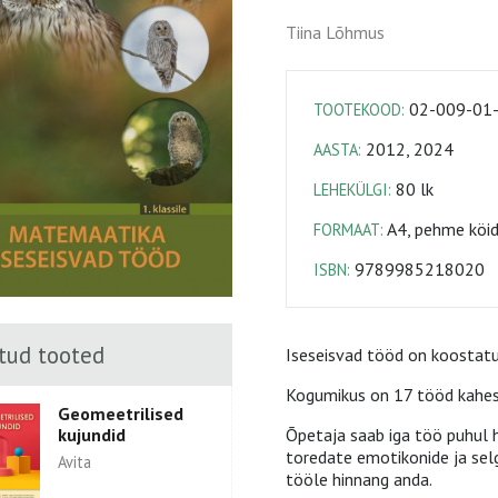
Tiina Lõhmus
02-009-01
TOOTEKOOD:
2012, 2024
AASTA:
80 lk
LEHEKÜLGI:
A4, pehme köid
FORMAAT:
9789985218020
ISBN:
tud tooted
Iseseisvad tööd on koostatud
Kogumikus on 17 tööd kahes 
Geomeetrilised
Õpetaja saab iga töö puhul h
kujundid
toredate emotikonide ja se
Avita
tööle hinnang anda.