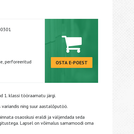
-0301
e, perforeeritud
OSTA E-POEST
 1. klassi tööraamatu järgi.
variandis ning suur aastalõputöö.
innata osaoskusi eraldi ja väljendada seda
lgitustega. Lapsel on võimalus samamoodi oma