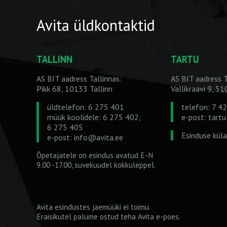
Avita üldkontaktid
TALLINN
TARTU
AS BIT aadress Tallinnas:
AS BIT aadress T
Pikk 68, 10133 Tallinn
Vallikraavi 9, 5
üldtelefon: 6 275 401
telefon: 7 4
müük koolidele: 6 275 402;
e-post:
tart
6 275 405
Esinduse kül
e-post:
info@avita.ee
Õpetajatele on esindus avatud E-N
9.00 -17.00, suvekuudel kokkuleppel.
Avita esindustes jaemüüki ei toimu.
Eraisikutel palume ostud teha
Avita e-poes
.