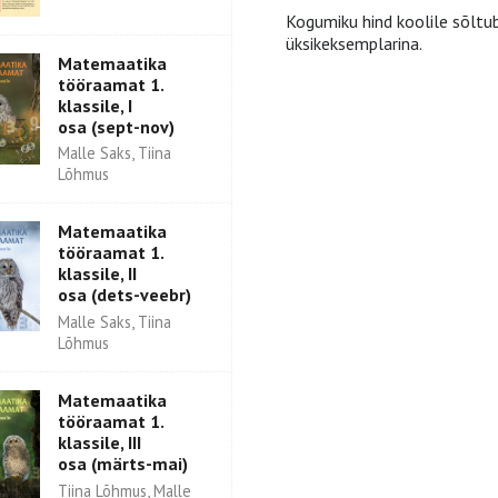
Kogumiku hind koolile sõltub
üksikeksemplarina.
Matemaatika
tööraamat 1.
klassile, I
osa (sept-nov)
Malle Saks, Tiina
Lõhmus
Matemaatika
tööraamat 1.
klassile, II
osa (dets-veebr)
Malle Saks, Tiina
Lõhmus
Matemaatika
tööraamat 1.
klassile, III
osa (märts-mai)
Tiina Lõhmus, Malle