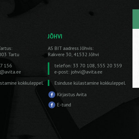
JÕHVI
artus:
AS BIT aadress Jõhvis:
1003 Tartu
Rakvere 30, 41532 Jõhvi
27 156
telefon: 33 70 108, 555 20 359
u@avita.ee
e-post:
johvi@avita.ee
astamine kokkuleppel.
Esinduse külastamine kokkuleppel.
Kirjastus Avita
E-tund