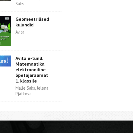
Saks
Geomeetrilised
kujundid
Avita
Avita e-tund.
Matemaatika
elektrooniline
õpetajaraamat
1. klassile
Malle Saks, Jelena
Pjatkova