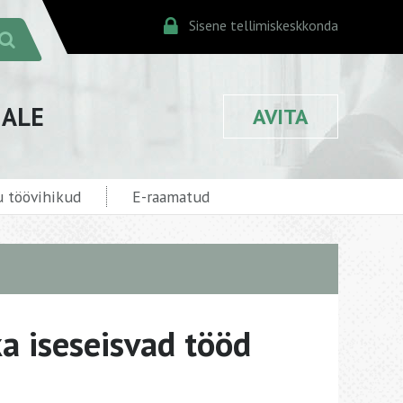
Sisene tellimiskeskkonda
JALE
AVITA
 töövihikud
E-raamatud
a iseseisvad tööd