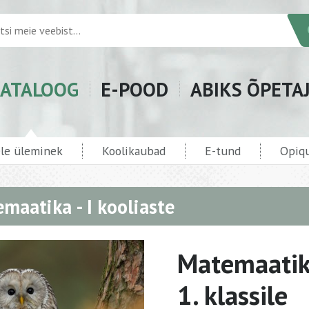
ATALOOG
E-POOD
ABIKS ÕPETA
ele üleminek
Koolikaubad
E-tund
Opiqu
maatika - I kooliaste
Matemaatik
1. klassile