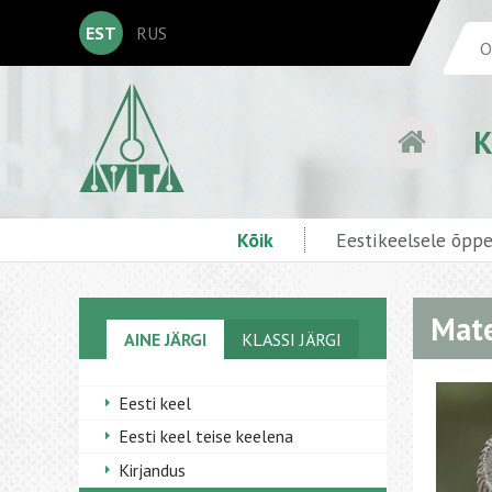
EST
RUS
K
Kõik
Eestikeelsele õpp
Mate
AINE JÄRGI
KLASSI JÄRGI
Eesti keel
Eesti keel teise keelena
Kirjandus