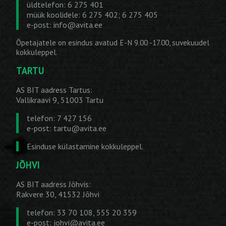
üldtelefon: 6 275 401
müük koolidele: 6 275 402; 6 275 405
e-post:
info@avita.ee
Õpetajatele on esindus avatud E-N 9.00 -17.00, suvekuudel
kokkuleppel.
TARTU
AS BIT aadress Tartus:
Vallikraavi 9, 51003 Tartu
telefon: 7 427 156
e-post:
tartu@avita.ee
Esinduse külastamine kokkuleppel.
JÕHVI
AS BIT aadress Jõhvis:
Rakvere 30, 41532 Jõhvi
telefon: 33 70 108, 555 20 359
e-post:
johvi@avita.ee