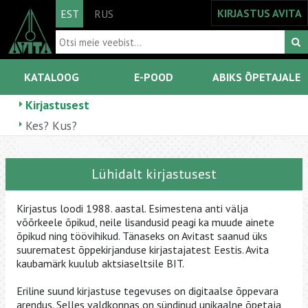
KIRJASTUS AVITA
EST
RUS
KATALOOG
E-POOD
ABIKS ÕPETAJALE
Kirjastusest
Kes? Kus?
Lühidalt kirjastusest
Kirjastus loodi 1988. aastal. Esimestena anti välja
võõrkeele õpikud, neile lisandusid peagi ka muude ainete
õpikud ning töövihikud. Tänaseks on Avitast saanud üks
suurematest õppekirjanduse kirjastajatest Eestis. Avita
kaubamärk kuulub aktsiaseltsile BIT.
Eriline suund kirjastuse tegevuses on digitaalse õppevara
arendus. Selles valdkonnas on sündinud unikaalne õpetaja