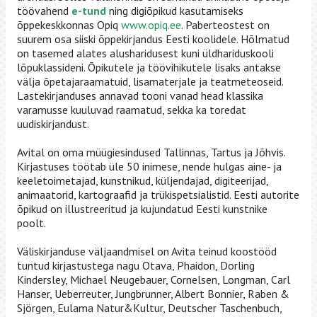
töövahend
e-tund
ning digiõpikud kasutamiseks
õppekeskkonnas Opiq
www.opiq.ee
. Paberteostest on
suurem osa siiski õppekirjandus Eesti koolidele. Hõlmatud
on tasemed alates alusharidusest kuni üldhariduskooli
lõpuklassideni. Õpikutele ja töövihikutele lisaks antakse
välja õpetajaraamatuid, lisamaterjale ja teatmeteoseid.
Lastekirjanduses annavad tooni vanad head klassika
varamusse kuuluvad raamatud, sekka ka toredat
uudiskirjandust.
Avital on oma
müügiesindused
Tallinnas, Tartus ja Jõhvis.
Kirjastuses töötab üle 50 inimese, nende hulgas aine- ja
keeletoimetajad, kunstnikud, küljendajad, digiteerijad,
animaatorid, kartograafid ja trükispetsialistid. Eesti autorite
õpikud on illustreeritud ja kujundatud Eesti
kunstnike
poolt.
Väliskirjanduse väljaandmisel on Avita teinud koostööd
tuntud kirjastustega nagu Otava, Phaidon, Dorling
Kindersley, Michael Neugebauer, Cornelsen, Longman, Carl
Hanser, Ueberreuter, Jungbrunner, Albert Bonnier, Raben &
Sjörgen, Eulama Natur&Kultur, Deutscher Taschenbuch,