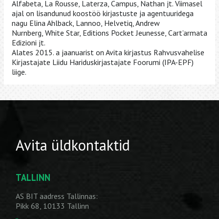
Alfabeta, La Rousse, Laterza, Campus, Nathan jt. Viimasel
ajal on lisandunud koostöö kirjastuste ja agentuuridega
nagu Elina Ahlback, Lannoo, Helvetiq, Andrew
Nurnberg, White Star, Editions Pocket Jeunesse, Cart’armata
Edizioni jt.
Alates 2015. a jaanuarist on Avita kirjastus Rahvusvahelise
Kirjastajate Liidu Hariduskirjastajate Foorumi (IPA-EPF)
liige.
Avita üldkontaktid
TALLINN
AS BIT aadress Tallinnas:
Pikk 68, 10133 Tallinn