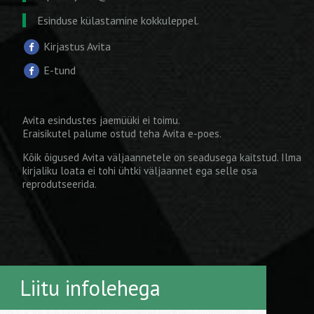
Esinduse külastamine kokkuleppel.
Kirjastus Avita
E-tund
Avita esindustes jaemüüki ei toimu.
Eraisikutel palume ostud teha
Avita e-poes
.
Kõik õigused Avita väljaannetele on seadusega kaitstud. Ilma
kirjaliku loata ei tohi ühtki väljaannet ega selle osa
reprodutseerida.
Liitu infolehega