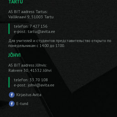
TARTU
AS BIT aadress Tartus:
Vallikraavi 9, 51003 Tartu
telefon: 7 427 156
e-post:
tartu@avita.ee
Для учителей и студентов представительство открыто по
понедельникам с 14.00 до 17.00.
JÕHVI
AS BIT aadress Jõhvis:
Rakvere 30, 41532 Jõhvi
telefon: 33 70 108
e-post:
johvi@avita.ee
Kirjastus Avita
E-tund