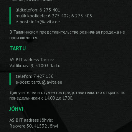
üldtelefon: 6 275 401
müük koolidele: 6 275 402; 6 275 405
e-post:
info@avita.ee
В Таллиннском представительстве розничная продажа не
производится.
TARTU
AS BIT aadress Tartus:
Vallikraavi 9, 51003 Tartu
telefon: 7 427 156
e-post:
tartu@avita.ee
Для учителей и студентов представительство открыто по
понедельникам с 14.00 до 17.00.
JÕHVI
AS BIT aadress Jõhvis:
Rakvere 30, 41532 Jõhvi