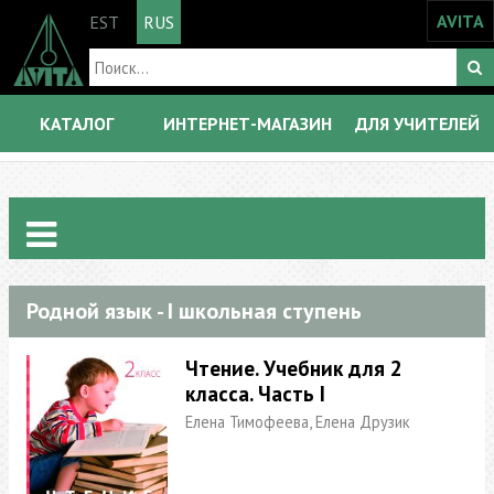
AVITA
EST
RUS
КАТАЛОГ
ИНТЕРНЕТ-МАГАЗИН
ДЛЯ УЧИТЕЛЕЙ
Родной язык - I школьная ступень
Чтение. Учебник для 2
класса. Часть I
Елена Тимофеева, Елена Друзик