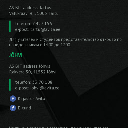
AS BIT aadress Tartus:
Vallikraavi 9, 51003 Tartu
telefon: 7 427 156
e-post:
tartu@avita.ee
Для учителей и студентов представительство открыто по
понедельникам с 14.00 до 17.00.
JÕHVI
AS BIT aadress Jõhvis:
Rakvere 30, 41532 Jõhvi
telefon: 33 70 108
e-post:
johvi@avita.ee
Kirjastus Avita
E-tund