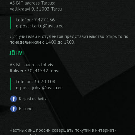
AS BIT aadress Tartus:
Vallikraavi 9, 51003 Tartu
telefon: 7 427 156
e-post:
tartu@avita.ee
Для учителей и студентов представительство открыто по
понедельникам с 14.00 до 17.00.
JÕHVI
AS BIT aadress Jõhvis:
Rakvere 30, 41532 Jõhvi
telefon: 33 70 108
e-post:
johvi@avita.ee
Kirjastus Avita
E-tund
Частных лиц просим совершать покупки
в интернет-