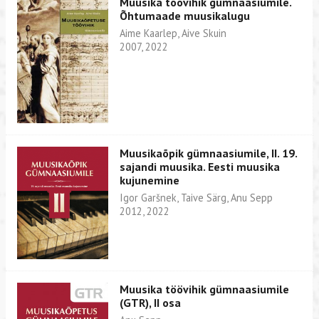
Muusika töövihik gümnaasiumile.
Õhtumaade muusikalugu
Aime Kaarlep, Aive Skuin
2007, 2022
Muusikaõpik gümnaasiumile, II. 19.
sajandi muusika. Eesti muusika
kujunemine
Igor Garšnek, Taive Särg, Anu Sepp
2012, 2022
Muusika töövihik gümnaasiumile
(GTR), II osa