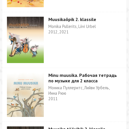
Muusikaõpik 2. klassile
Monika Pullerits, Liivi Urbel
2012, 2021
Minu muusika. Рабочая тетрадь
по музыке для 2 класса
Моника Пуллеритс, Лийви Урбель,
Инна Рюю
2011