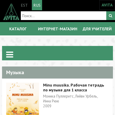
AVITA
EST
RUS
КАТАЛОГ
ИНТЕРНЕТ-МАГАЗИН
ДЛЯ УЧИТЕЛЕЙ
Музыка
Minu muusika. Рабочая тетрадь
по музыке для 1 класса
Моника Пуллеритс, Лийви Урбель,
Инна Рюю
2009