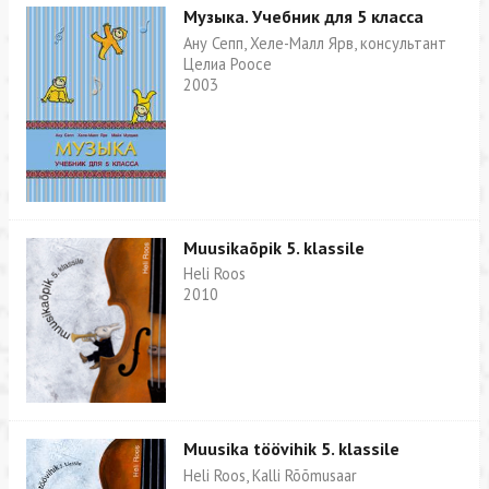
Музыка. Учебник для 5 класса
Ану Сепп, Хеле-Малл Ярв, консультант
Целиа Роосе
2003
Muusikaõpik 5. klassile
Heli Roos
2010
Muusika töövihik 5. klassile
Heli Roos, Kalli Rõõmusaar