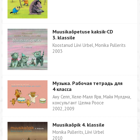
Muusikaõpetuse kaksik-CD
3. klassile
Koostanud Liivi Urbel, Monika Pullerits
2003
Музыка. Рабочая тетрадь для
4 класса
Ану Сепп, Хеле-Малл Ярв, Майя Мулдма,
консультант Целиа Роосе
2002, 2009
Muusikaõpik 4. klassile
Monika Pullerits, Liivi Urbel
2010