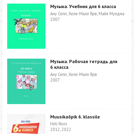
Музыка. Учебник для 6 класса
Ану Сепп, Хеле-Малл Ярв, Майя Мулдма
2007
Музыка. Рабочая тетрадь для
6 класса
Ану Сепп, Хеле-Малл Ярв
2007
Muusikaõpik 6. klassile
Heli Roos
2012, 2022