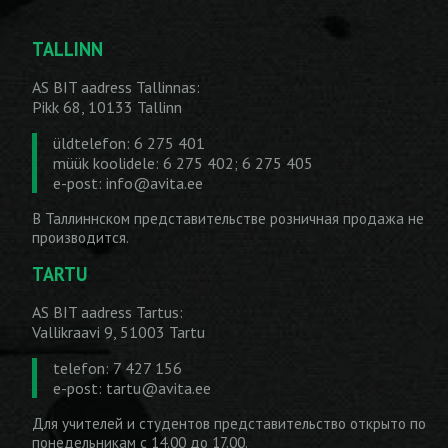
TALLINN
AS BIT aadress Tallinnas:
Pikk 68, 10133 Tallinn
üldtelefon: 6 275 401
müük koolidele: 6 275 402; 6 275 405
e-post:
info@avita.ee
В Таллиннском представительстве розничная продажа не
производится.
TARTU
AS BIT aadress Tartus:
Vallikraavi 9, 51003 Tartu
telefon: 7 427 156
e-post:
tartu@avita.ee
Для учителей и студентов представительство открыто по
понедельникам с 14.00 до 17.00.