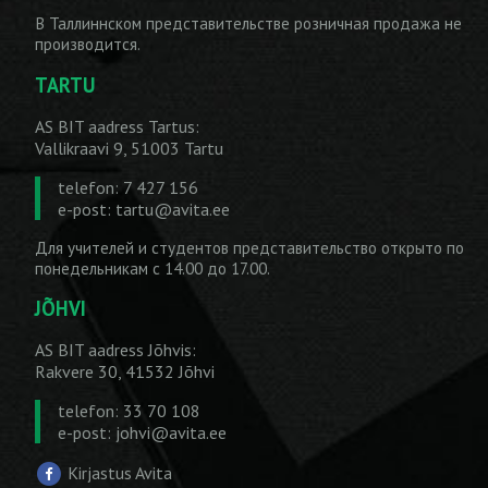
В Таллиннском представительстве розничная продажа не
производится.
TARTU
AS BIT aadress Tartus:
Vallikraavi 9, 51003 Tartu
telefon: 7 427 156
e-post:
tartu@avita.ee
Для учителей и студентов представительство открыто по
понедельникам с 14.00 до 17.00.
JÕHVI
AS BIT aadress Jõhvis:
Rakvere 30, 41532 Jõhvi
telefon: 33 70 108
e-post:
johvi@avita.ee
Kirjastus Avita