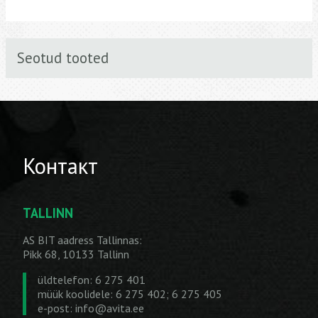
Seotud tooted
Контакт
TALLINN
AS BIT aadress Tallinnas:
Pikk 68, 10133 Tallinn
üldtelefon: 6 275 401
müük koolidele: 6 275 402; 6 275 405
e-post:
info@avita.ee