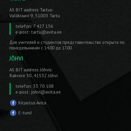
AS BIT aadress Tartus:
Vallikraavi 9, 51003 Tartu
telefon: 7 427 156
e-post:
tartu@avita.ee
Для учителей и студентов представительство открыто по
понедельникам с 14.00 до 17.00.
JÕHVI
AS BIT aadress Jõhvis:
Rakvere 30, 41532 Jõhvi
telefon: 33 70 108
e-post:
johvi@avita.ee
Kirjastus Avita
E-tund