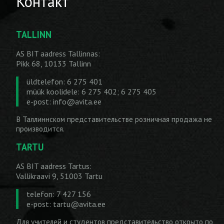
Контакт
TALLINN
AS BIT aadress Tallinnas:
Pikk 68, 10133 Tallinn
üldtelefon: 6 275 401
müük koolidele: 6 275 402; 6 275 405
e-post:
info@avita.ee
В Таллиннском представительстве розничная продажа не
производится.
TARTU
AS BIT aadress Tartus:
Vallikraavi 9, 51003 Tartu
telefon: 7 427 156
e-post:
tartu@avita.ee
Для учителей и студентов представительство открыто по