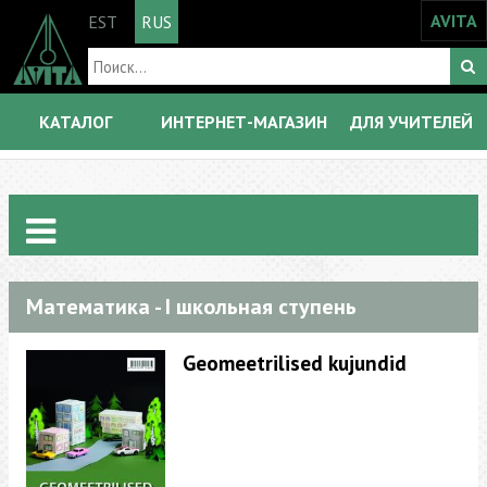
AVITA
EST
RUS
КАТАЛОГ
ИНТЕРНЕТ-МАГАЗИН
ДЛЯ УЧИТЕЛЕЙ
Математика - I школьная ступень
Geomeetrilised kujundid