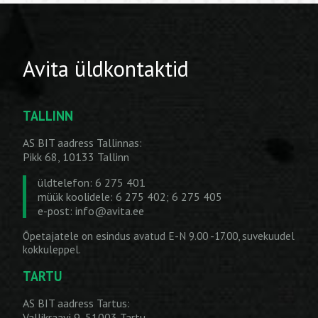
Avita üldkontaktid
TALLINN
AS BIT aadress Tallinnas:
Pikk 68, 10133 Tallinn
üldtelefon: 6 275 401
müük koolidele: 6 275 402; 6 275 405
e-post:
info@avita.ee
Õpetajatele on esindus avatud E-N 9.00 -17.00, suvekuudel
kokkuleppel.
TARTU
AS BIT aadress Tartus:
Vallikraavi 9, 51003 Tartu