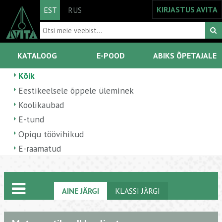
KIRJASTUS AVITA
EST
RUS
KATALOOG
E-POOD
ABIKS ÕPETAJALE
Kõik
Eestikeelsele õppele üleminek
Koolikaubad
E-tund
Opiqu töövihikud
E-raamatud
AINE JÄRGI
KLASSI JÄRGI