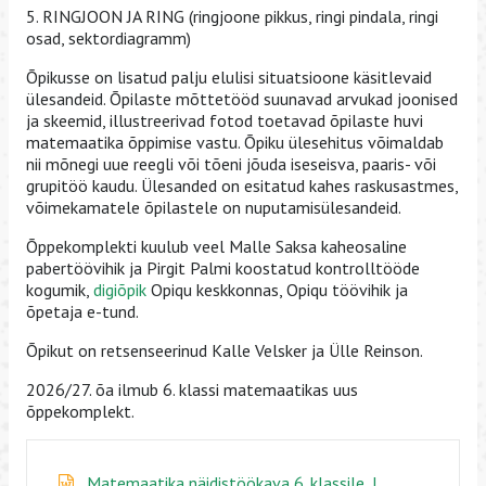
5. RINGJOON JA RING (ringjoone pikkus, ringi pindala, ringi
osad, sektordiagramm)
Õpikusse on lisatud palju elulisi situatsioone käsitlevaid
ülesandeid. Õpilaste mõttetööd suunavad arvukad joonised
ja skeemid, illustreerivad fotod toetavad õpilaste huvi
matemaatika õppimise vastu. Õpiku ülesehitus võimaldab
nii mõnegi uue reegli või tõeni jõuda iseseisva, paaris- või
grupitöö kaudu. Ülesanded on esitatud kahes raskusastmes,
võimekamatele õpilastele on nuputamisülesandeid.
Õppekomplekti kuulub veel Malle Saksa kaheosaline
pabertöövihik ja Pirgit Palmi koostatud kontrolltööde
kogumik,
digiõpik
Opiqu keskkonnas, Opiqu töövihik ja
õpetaja e-tund.
Õpikut on retsenseerinud Kalle Velsker ja Ülle Reinson.
2026/27. õa ilmub 6. klassi matemaatikas uus
õppekomplekt.
Matemaatika näidistöökava 6. klassile, I