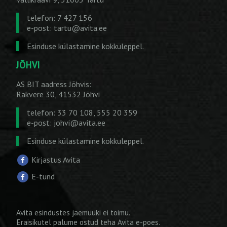
telefon: 7 427 156
e-post:
tartu@avita.ee
Esinduse külastamine kokkuleppel.
JÕHVI
AS BIT aadress Jõhvis:
Rakvere 30, 41532 Jõhvi
telefon: 33 70 108, 555 20 359
e-post:
johvi@avita.ee
Esinduse külastamine kokkuleppel.
Kirjastus Avita
E-tund
Avita esindustes jaemüüki ei toimu.
Eraisikutel palume ostud teha
Avita e-poes
.