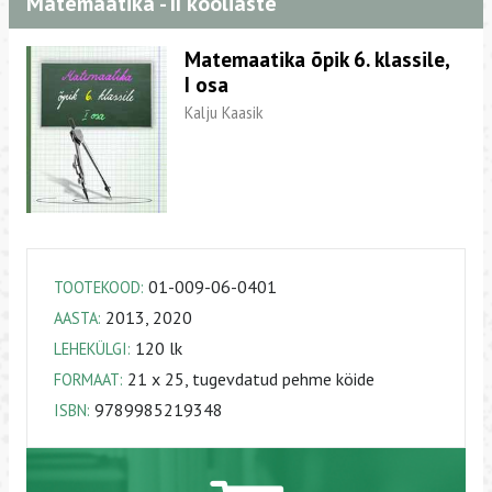
Matemaatika - II kooliaste
Matemaatika õpik 6. klassile,
I osa
Kalju Kaasik
01-009-06-0401
TOOTEKOOD:
2013, 2020
AASTA:
120 lk
LEHEKÜLGI:
21 x 25, tugevdatud pehme köide
FORMAAT:
9789985219348
ISBN: