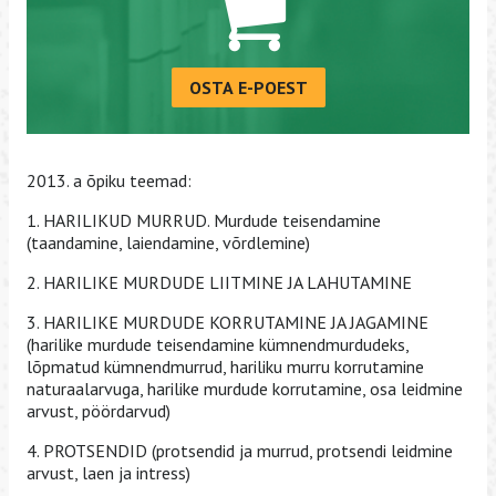
OSTA E-POEST
2013. a õpiku teemad:
1. HARILIKUD MURRUD. Murdude teisendamine
(taandamine, laiendamine, võrdlemine)
2. HARILIKE MURDUDE LIITMINE JA LAHUTAMINE
3. HARILIKE MURDUDE KORRUTAMINE JA JAGAMINE
(harilike murdude teisendamine kümnendmurdudeks,
lõpmatud kümnendmurrud, hariliku murru korrutamine
naturaalarvuga, harilike murdude korrutamine, osa leidmine
arvust, pöördarvud)
4. PROTSENDID (protsendid ja murrud, protsendi leidmine
arvust, laen ja intress)