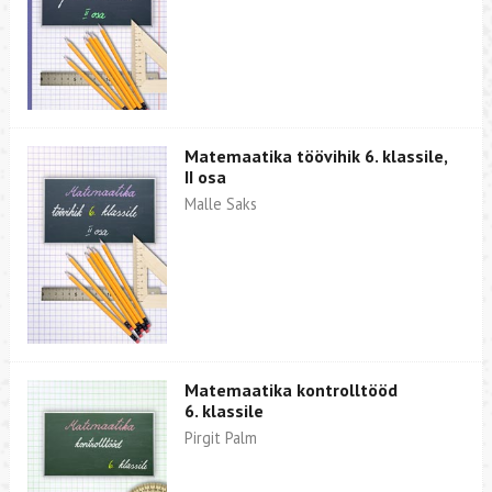
Matemaatika töövihik 6. klassile,
II osa
Malle Saks
Matemaatika kontrolltööd
6. klassile
Pirgit Palm