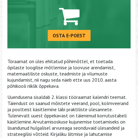
OSTA E-POEST
Töraamat on üles ehitatud põhimõttel, et toetada
õpilaste loogilise mõtlemise ja loovuse arendamist,
matemaatiliste oskuste, teadmiste ja vilumuste
kujundamist, nii nagu seda näeb ette uus 2010. aasta
põhikooli riiklik õppekava.
Uuendusena sisaldab 2. klassi tööraamat kalendri teemat.
Täiendust on saanud mõistete veerand, pool, kolmveerand
ja poolteist käsitlemine läbi praktiliste ülesannete.
Tulenevalt uuest õppekavast on täienenud korrutustabeli
käsitlemine. Arvutamisoskuse kujunemise toetamiseks on
lisandunud hulgalisel arvureaga seonduvaid ülesandeid ja
strateegilisi võtteid. Kirjaliku liitmise ja lahutamise