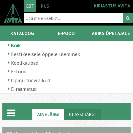
KIRJASTUS AVITA
EST
RUS
KATALOOG
E-POOD
ABIKS ÕPETAJALE
Kõik
Eestikeelsele õppele üleminek
Koolikaubad
E-tund
Opiqu töövihikud
E-raamatud
AINE JÄRGI
KLASSI JÄRGI