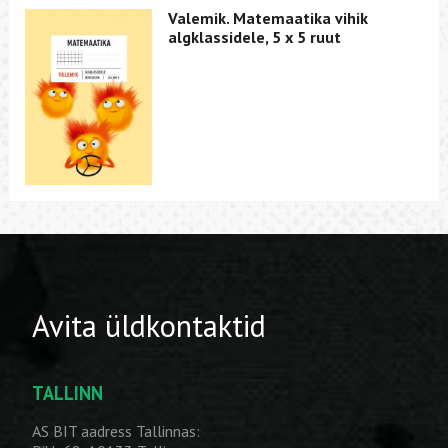
Valemik. Matemaatika vihik
algklassidele, 5 x 5 ruut
Avita üldkontaktid
TALLINN
AS BIT aadress Tallinnas: