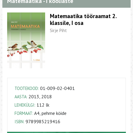
Matemaatika - I kooliaste
Matemaatika tööraamat 2.
klassile, I osa
Sirje Piht
01-009-02-0401
TOOTEKOOD:
2013, 2018
AASTA:
112 lk
LEHEKÜLGI:
A4, pehme köide
FORMAAT:
9789985219416
ISBN: