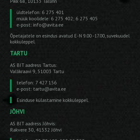
Pikk 68, 10133 Tallinn
üldtelefon: 6 275 401
müük koolidele: 6 275 402; 6 275 405
e-post:
info@avita.ee
Õpetajatele on esindus avatud E-N 9.00 -17.00, suvekuudel
kokkuleppel.
TARTU
AS BIT aadress Tartus:
Vallikraavi 9, 51003 Tartu
telefon: 7 427 156
e-post:
tartu@avita.ee
Esinduse külastamine kokkuleppel.
JÕHVI
AS BIT aadress Jõhvis:
Rakvere 30, 41532 Jõhvi