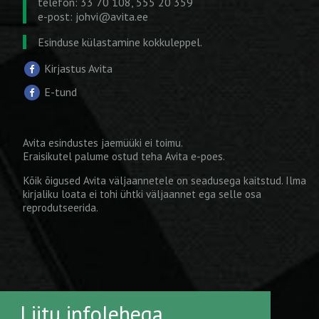
telefon: 33 70 108, 555 20 359
e-post:
johvi@avita.ee
Esinduse külastamine kokkuleppel.
Kirjastus Avita
E-tund
Avita esindustes jaemüüki ei toimu.
Eraisikutel palume ostud teha
Avita e-poes
.
Kõik õigused Avita väljaannetele on seadusega kaitstud. Ilma
kirjaliku loata ei tohi ühtki väljaannet ega selle osa
reprodutseerida.
Liitu infolehega