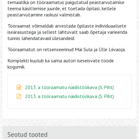
temaatika on tööraamatus paigutatud peastarvutamise
teema käsitlemise juurde, et toetada õpilasi, kellele
peastarvutamine raskusi valmistab.
Tööraamat võimaldab arvestada õpilaste individuaalsete
iseärasustega ja sellest lähtuvalt saab õpetaja varieerida
tunnis lahendatavaid ülesandeid.
Tööraamatut on retsenseerinud Mai Sula ja Ülle Liivaoja.
Komplekti kuulub ka sama autori iseseisvate tööde
kogumik.
2013. a tööraamatu näidistöökava (S. Piht)
2013. a tööraamatu näidistöökava (S. Piht)
Seotud tooted