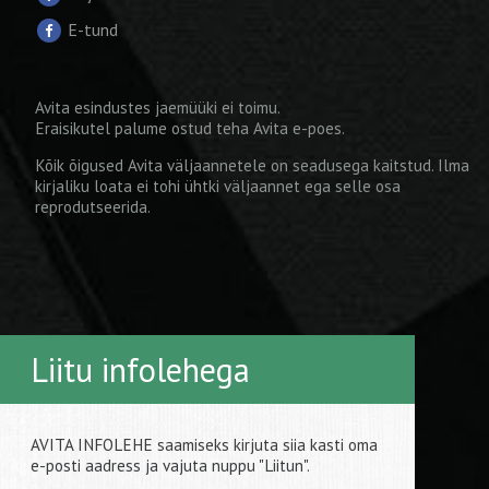
E-tund
Avita esindustes jaemüüki ei toimu.
Eraisikutel palume ostud teha
Avita e-poes
.
Kõik õigused Avita väljaannetele on seadusega kaitstud. Ilma
kirjaliku loata ei tohi ühtki väljaannet ega selle osa
reprodutseerida.
Liitu infolehega
AVITA INFOLEHE saamiseks kirjuta siia kasti oma
e-posti aadress ja vajuta nuppu "Liitun".