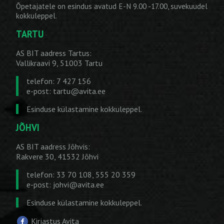
Õpetajatele on esindus avatud E-N 9.00 -17.00, suvekuudel
kokkuleppel.
TARTU
AS BIT aadress Tartus:
Vallikraavi 9, 51003 Tartu
telefon: 7 427 156
e-post:
tartu@avita.ee
Esinduse külastamine kokkuleppel.
JÕHVI
AS BIT aadress Jõhvis:
Rakvere 30, 41532 Jõhvi
telefon: 33 70 108, 555 20 359
e-post:
johvi@avita.ee
Esinduse külastamine kokkuleppel.
Kirjastus Avita