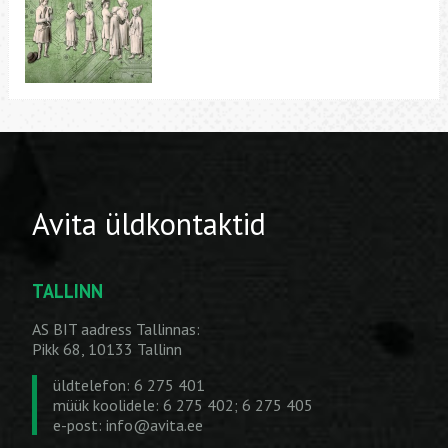
Avita üldkontaktid
TALLINN
AS BIT aadress Tallinnas:
Pikk 68, 10133 Tallinn
üldtelefon: 6 275 401
müük koolidele: 6 275 402; 6 275 405
e-post:
info@avita.ee