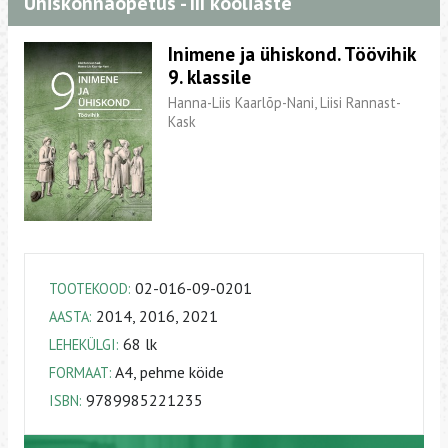
Ühiskonnaõpetus - III kooliaste
Inimene ja ühiskond. Töövihik
9. klassile
Hanna-Liis Kaarlõp-Nani, Liisi Rannast-
Kask
02-016-09-0201
TOOTEKOOD:
2014, 2016, 2021
AASTA:
68 lk
LEHEKÜLGI:
A4, pehme köide
FORMAAT:
9789985221235
ISBN: