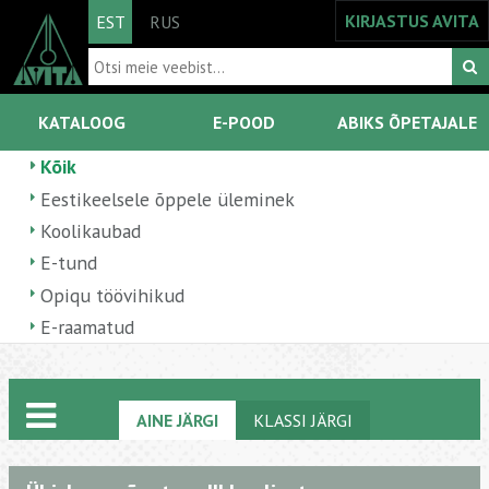
KIRJASTUS AVITA
EST
RUS
KATALOOG
E-POOD
ABIKS ÕPETAJALE
Kõik
Eestikeelsele õppele üleminek
Koolikaubad
E-tund
Opiqu töövihikud
E-raamatud
AINE JÄRGI
KLASSI JÄRGI