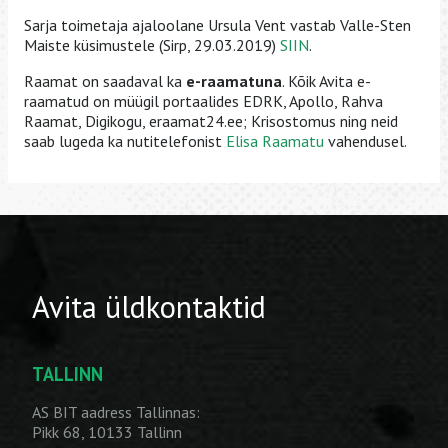
Sarja toimetaja ajaloolane Ursula Vent vastab Valle-Sten
Maiste küsimustele (Sirp, 29.03.2019)
SIIN
.
Raamat on saadaval ka
e-raamatuna
. Kõik Avita e-
raamatud on müügil portaalides EDRK, Apollo, Rahva
Raamat, Digikogu, eraamat24.ee; Krisostomus ning neid
saab lugeda ka nutitelefonist
Elisa Raamatu
vahendusel.
Avita üldkontaktid
TALLINN
AS BIT aadress Tallinnas:
Pikk 68, 10133 Tallinn