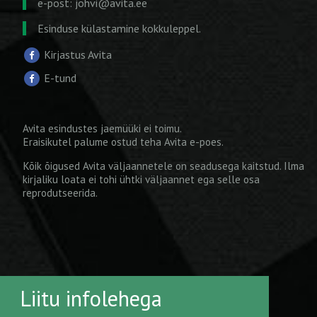
e-post:
johvi@avita.ee
Esinduse külastamine kokkuleppel.
Kirjastus Avita
E-tund
Avita esindustes jaemüüki ei toimu.
Eraisikutel palume ostud teha
Avita e-poes
.
Kõik õigused Avita väljaannetele on seadusega kaitstud. Ilma
kirjaliku loata ei tohi ühtki väljaannet ega selle osa
reprodutseerida.
Liitu infolehega