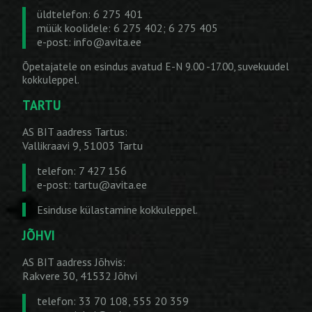
üldtelefon: 6 275 401
müük koolidele: 6 275 402; 6 275 405
e-post:
info@avita.ee
Õpetajatele on esindus avatud E-N 9.00 -17.00, suvekuudel
kokkuleppel.
TARTU
AS BIT aadress Tartus:
Vallikraavi 9, 51003 Tartu
telefon: 7 427 156
e-post:
tartu@avita.ee
Esinduse külastamine kokkuleppel.
JÕHVI
AS BIT aadress Jõhvis:
Rakvere 30, 41532 Jõhvi
telefon: 33 70 108, 555 20 359