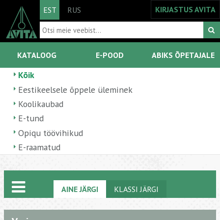
KIRJASTUS AVITA
EST
RUS
KATALOOG
E-POOD
ABIKS ÕPETAJALE
Kõik
Eestikeelsele õppele üleminek
Koolikaubad
E-tund
Opiqu töövihikud
E-raamatud
AINE JÄRGI
KLASSI JÄRGI