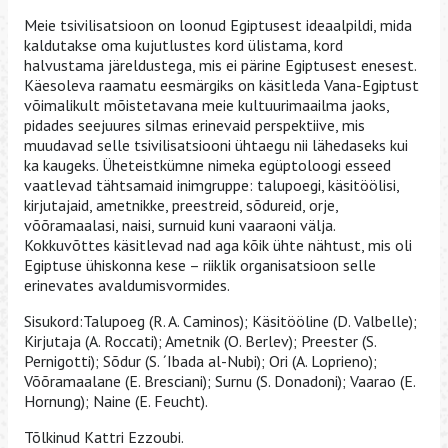
Meie tsivilisatsioon on loonud Egiptusest ideaalpildi, mida
kaldutakse oma kujutlustes kord ülistama, kord
halvustama järeldustega, mis ei pärine Egiptusest enesest.
Käesoleva raamatu eesmärgiks on käsitleda Vana-Egiptust
võimalikult mõistetavana meie kultuurimaailma jaoks,
pidades seejuures silmas erinevaid perspektiive, mis
muudavad selle tsivilisatsiooni ühtaegu nii lähedaseks kui
ka kaugeks. Üheteistkümne nimeka egüptoloogi esseed
vaatlevad tähtsamaid inimgruppe: talupoegi, käsitöölisi,
kirjutajaid, ametnikke, preestreid, sõdureid, orje,
võõramaalasi, naisi, surnuid kuni vaaraoni välja.
Kokkuvõttes käsitlevad nad aga kõik ühte nähtust, mis oli
Egiptuse ühiskonna kese – riiklik organisatsioon selle
erinevates avaldumisvormides.
Sisukord:Talupoeg (R. A. Caminos); Käsitööline (D. Valbelle);
Kirjutaja (A. Roccati); Ametnik (O. Berlev); Preester (S.
Pernigotti); Sõdur (S. ´Ibada al-Nubi); Ori (A. Loprieno);
Võõramaalane (E. Bresciani); Surnu (S. Donadoni); Vaarao (E.
Hornung); Naine (E. Feucht).
Tõlkinud Kattri Ezzoubi.