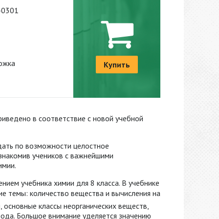
-0301
ожка
Купить
риведено в соответствие с новой учебной
 дать по возможности целостное
ознакомив учеников с важнейшими
имии.
нием учебника химии для 8 класса. В учебнике
е темы: количество вещества и вычисления на
, основные классы неорганических веществ,
рода. Большое внимание уделяется значению