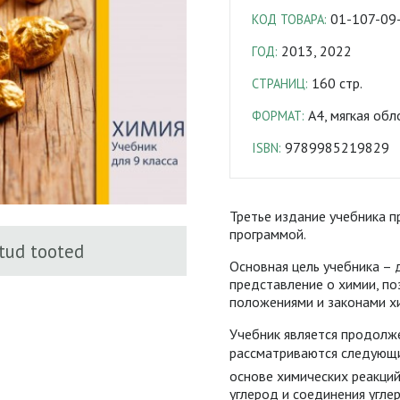
01-107-09
КОД ТОВАРА:
2013, 2022
ГОД:
160 стр.
СТРАНИЦ:
A4, мягкая обл
ФОРМАТ:
9789985219829
ISBN:
Третье издание учебника п
программой.
tud tooted
Основная цель учебника –
представление о химии, п
положениями и законами х
Учебник является продолже
рассматриваются следующи
основе химических реакций
углерод и соединения угле