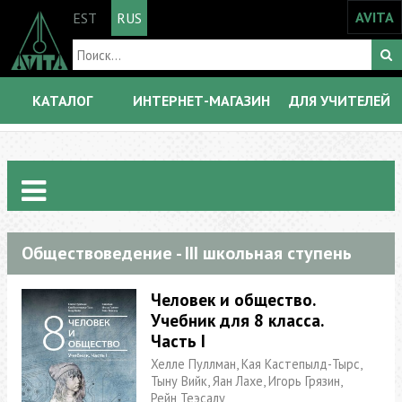
AVITA
EST
RUS
КАТАЛОГ
ИНТЕРНЕТ-МАГАЗИН
ДЛЯ УЧИТЕЛЕЙ
Обществоведение - III школьная ступень
Человек и oбщество.
Учебник для 8 класса.
Часть I
Хелле Пуллман, Кая Кастепылд-Тырс,
Тыну Вийк, Яан Лахе, Игорь Грязин,
Рейн Теэсалу