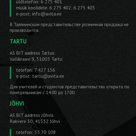
üldtelefon: 6 275 401
müük koolidele: 6 275 402; 6 275 405
e-post:
info@avita.ee
В Таллиннском представительстве розничная продажа не
производится.
TARTU
AS BIT aadress Tartus:
Vallikraavi 9, 51003 Tartu
telefon: 7 427 156
e-post:
tartu@avita.ee
Для учителей и студентов представительство открыто по
понедельникам с 14.00 до 17.00.
JÕHVI
AS BIT aadress Jõhvis:
Rakvere 30, 41532 Jõhvi
telefon: 33 70 108