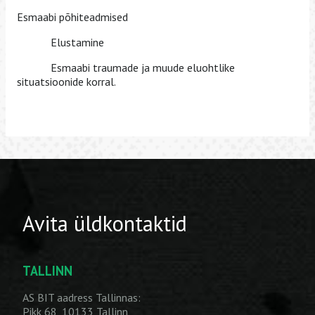
Esmaabi põhiteadmised
Elustamine
Esmaabi traumade ja muude eluohtlike
situatsioonide korral.
Avita üldkontaktid
TALLINN
AS BIT aadress Tallinnas:
Pikk 68, 10133 Tallinn