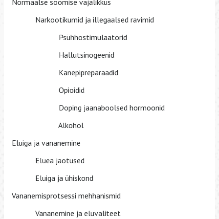
Normaalse söömise vajalikkus
Narkootikumid ja illegaalsed ravimid
Psühhostimulaatorid
Hallutsinogeenid
Kanepipreparaadid
Opioidid
Doping jaanaboolsed hormoonid
Alkohol
Eluiga ja vananemine
Eluea jaotused
Eluiga ja ühiskond
Vananemisprotsessi mehhanismid
Vananemine ja eluvaliteet