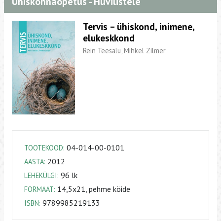
Ühiskonnaõpetus - Huvilistele
Tervis – ühiskond, inimene,
elukeskkond
Rein Teesalu, Mihkel Zilmer
04-014-00-0101
TOOTEKOOD:
2012
AASTA:
96 lk
LEHEKÜLGI:
14,5x21, pehme köide
FORMAAT:
9789985219133
ISBN: