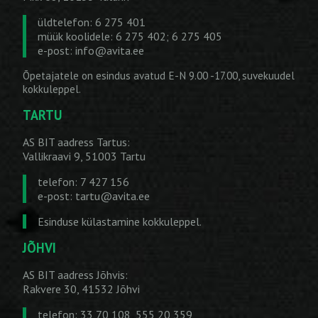
üldtelefon: 6 275 401
müük koolidele: 6 275 402; 6 275 405
e-post:
info@avita.ee
Õpetajatele on esindus avatud E-N 9.00 -17.00, suvekuudel
kokkuleppel.
TARTU
AS BIT aadress Tartus:
Vallikraavi 9, 51003 Tartu
telefon: 7 427 156
e-post:
tartu@avita.ee
Esinduse külastamine kokkuleppel.
JÕHVI
AS BIT aadress Jõhvis:
Rakvere 30, 41532 Jõhvi
telefon: 33 70 108, 555 20 359