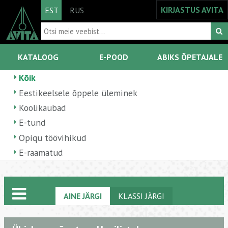
KIRJASTUS AVITA
EST
RUS
KATALOOG
E-POOD
ABIKS ÕPETAJALE
Kõik
Eestikeelsele õppele üleminek
Koolikaubad
E-tund
Opiqu töövihikud
E-raamatud
AINE JÄRGI
KLASSI JÄRGI