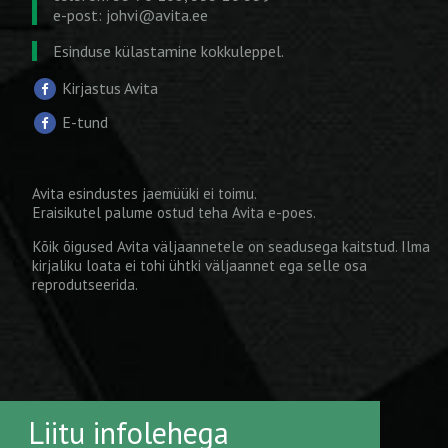
e-post:
johvi@avita.ee
Esinduse külastamine kokkuleppel.
Kirjastus Avita
E-tund
Avita esindustes jaemüüki ei toimu.
Eraisikutel palume ostud teha
Avita e-poes
.
Kõik õigused Avita väljaannetele on seadusega kaitstud. Ilma
kirjaliku loata ei tohi ühtki väljaannet ega selle osa
reprodutseerida.
Liitu infolehega