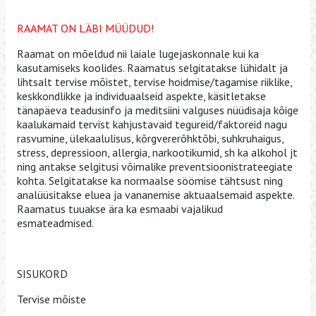
RAAMAT ON LÄBI MÜÜDUD!
Raamat on mõeldud nii laiale lugejaskonnale kui ka
kasutamiseks koolides. Raa­matus selgitatakse lühidalt ja
lihtsalt tervise mõistet, tervise hoidmise/tagamise riiklike,
kesk­kondlikke ja individuaalseid aspekte, käsitletakse
tänapäeva teadusinfo ja meditsiini valguses nüüdisaja kõige
kaalu­ka­maid tervist kah­­justavaid tegureid/faktoreid nagu
rasvumine, üle­kaa­lulisus, kõrgvere­rõhktõbi, suhk­ru­hai­gus,
stress, depressioon, allergia, narkootikumid, sh ka alko­hol jt
ning antakse selgitusi või­malike preventsioonistrateegiate
kohta. Selgitatakse ka nor­­maalse söömise tähtsust ning
analüüsitakse eluea ja vananemise aktuaalsemaid aspekte.
Raa­­matus tuuakse ära ka esmaabi vajalikud
esmateadmised.
SISUKORD
Tervise mõiste