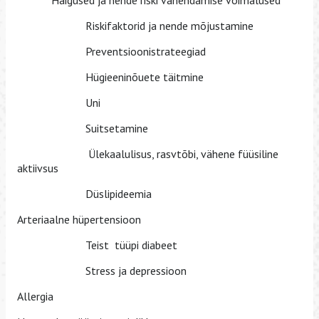
Haigused ja nende riski vähendamise võimalused
Riskifaktorid ja nende mõjustamine
Preventsioonistrateegiad
Hügieeninõuete täitmine
Uni
Suitsetamine
Ülekaalulisus, rasvtõbi, vähene füüsiline
aktiivsus
Düslipideemia
Arteriaalne hüpertensioon
Teist tüüpi diabeet
Stress ja depressioon
Allergia