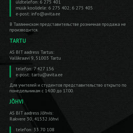
üldtelefon: 6 275 401
müük koolidele: 6 275 402; 6 275 405
e-post:
info@avita.ee
В Таллиннском представительстве розничная продажа не
производится.
TARTU
AS BIT aadress Tartus:
Vallikraavi 9, 51003 Tartu
telefon: 7 427 156
e-post:
tartu@avita.ee
Для учителей и студентов представительство открыто по
понедельникам с 14.00 до 17.00.
JÕHVI
AS BIT aadress Jõhvis:
Rakvere 30, 41532 Jõhvi
telefon: 33 70 108